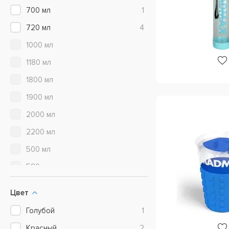
Ostrovit
9
700 мл
1
Scitec Nutrition
13
720 мл
4
Syntrax
9
1000 мл
Ultimate Nutrition
1
1180 мл
Universal Nutrition
8
1800 мл
VP Lab Nutrition
12
1900 мл
WOD Crusher (Scitec Nutrition)
1
2000 мл
Yamamoto Nutrition
2
2200 мл
500 мл
580 мл
600 мл
Цвет
650 мл
Голубой
1
750 мл
Красный
2