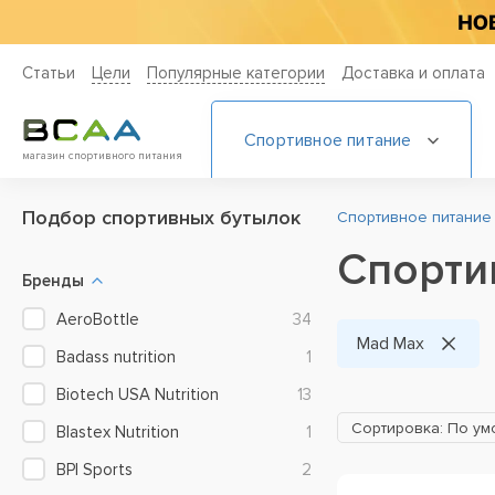
Статьи
Цели
Популярные категории
Доставка и оплата
Спортивное питание
магазин спортивного питания
Подбор cпортивных бутылок
Спортивное питание
Спорти
Бренды
AeroBottle
34
Mad Max
Badass nutrition
1
Biotech USA Nutrition
13
Сортировка: По у
Blastex Nutrition
1
BPI Sports
2