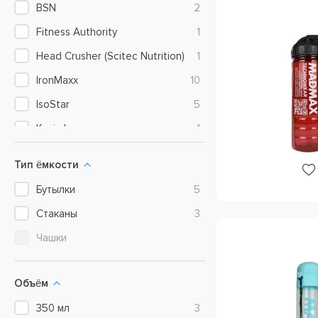
BSN
2
Fitness Authority
1
Head Crusher (Scitec Nutrition)
1
IronMaxx
10
IsoStar
5
Kevin Levrone
1
Mad Max
8
Тип ёмкости
Muscle Pharm
4
Бутылки
5
MyProtein
6
Стаканы
3
Nuclear Nutrition
1
Чашки
Nutrend
4
Olimp Labs
2
Объём
Optimum Nutrition
4
350 мл
3