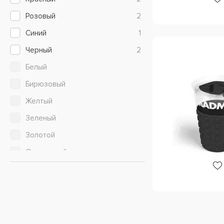
760 мл
Розовый
2
800 мл
Синий
1
946 мл
Черный
2
Белый
Бирюзовый
Желтый
Зеленый
Золотой
Оранжевый
Прозрачный
Салатовый
Серебристый
Серый