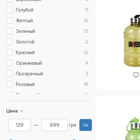
760 мл
7
Голубой
11
800 мл
4
Желтый
10
946 мл
31
Зеленый
13
Золотой
2
Красный
12
Оранжевый
4
Прозрачный
3
Розовый
18
Салатовый
6
Серебристый
1
Цена
Серый
7
—
грн
Ok
Синий
17
Фиолетовый
8