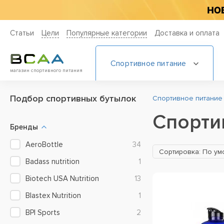
Статьи
Цели
Популярные категории
Доставка и оплата
Спортивное питание
магазин спортивного питания
Подбор cпортивных бутылок
Спортивное питание
Спорти
Бренды
AeroBottle
34
Сортировка: По у
Badass nutrition
1
Biotech USA Nutrition
13
Blastex Nutrition
1
BPI Sports
2