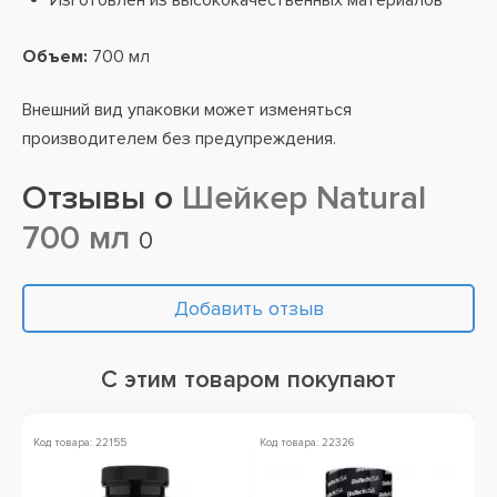
Изготовлен из высококачественных материалов
Объем:
700 мл
Внешний вид упаковки может изменяться
производителем без предупреждения.
Отзывы о
Шейкер Natural
700 мл
0
Добавить отзыв
С этим товаром покупают
Код товара: 22155
Код товара: 22326
Ко
А