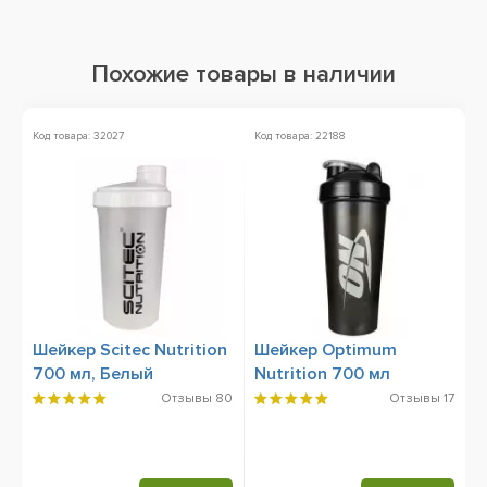
Похожие товары в наличии
Код товара: 32027
Код товара: 22188
Ко
Шейкер Scitec Nutrition
Шейкер Optimum
Ш
700 мл, Белый
Nutrition 700 мл
N
м
Отзывы
80
Отзывы
17