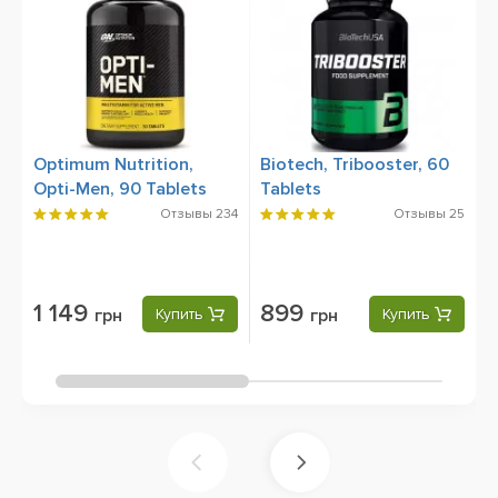
Optimum Nutrition,
Biotech, Tribooster, 60
1
Opti-Men, 90 Tablets
Tablets
S
Отзывы
234
Отзывы
25
1 149
899
грн
Купить
грн
Купить