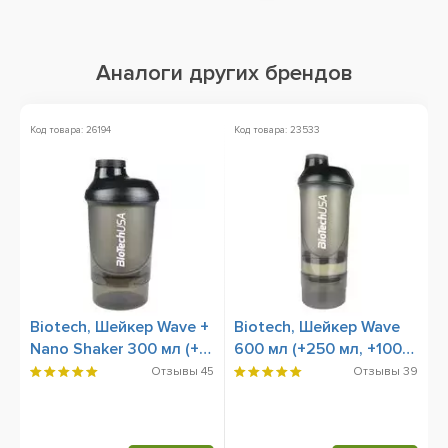
Аналоги других брендов
Код товара: 26194
Код товара: 23533
К
Biotech, Шейкер Wave +
Biotech, Шейкер Wave
Т
Nano Shaker 300 мл (+
600 мл (+250 мл, +100
S
150 мл) Panther Black
мл) Panther Black
Отзывы
45
Отзывы
39