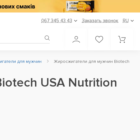
067 345 43 43
Заказать звонок
RU
игатели для мужчин
Жиросжигатели для мужчин Biotech
otech USA Nutrition