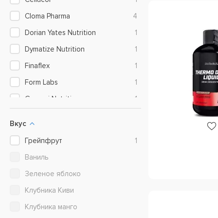
Cloma Pharma
4
Dorian Yates Nutrition
1
Dymatize Nutrition
1
Finaflex
1
Form Labs
1
Gaspari Nutrition
1
Gnc
1
Вкус
Gold Star Performance Products
1
Грейпфрут
1
HTP
1
Ваниль
HTP (Hi-Tech Pharmaceutical)
1
Зеленое яблоко
Innovative Labs
1
Клубника Киви
JNX Sports (Cobra Labs)
3
Клубника манго
MuscleTech
5