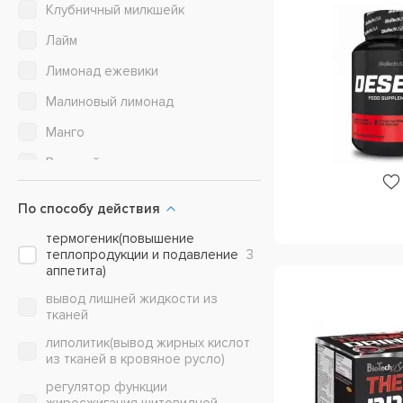
Клубничный милкшейк
Mutant (Fit Foods)
1
Лайм
MyProtein
3
Лимонад ежевики
Nutrex Research
11
Малиновый лимонад
Olimp Labs
4
Манго
Ostrovit
2
Розовый лимонад со льдом
Redcon1
1
Синяя малина
Ronnie Coleman Signature Series
1
По способу действия
Фруктовый пунш
San
4
термогеник(повышение
Шоколадный милкшейк
теплопродукции и подавление
3
Syntrax
1
аппетита)
вывод лишней жидкости из
Ultimate Nutrition
3
тканей
Universal Nutrition
4
липолитик(вывод жирных кислот
из тканей в кровяное русло)
Weider
1
регулятор функции