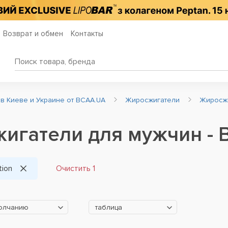
Возврат и обмен
Контакты
 в Киеве и Украине от BCAA.UA
Жиросжигатели
Жиросж
гатели для мужчин - Bi
tion
Очистить 1
молчанию
таблица