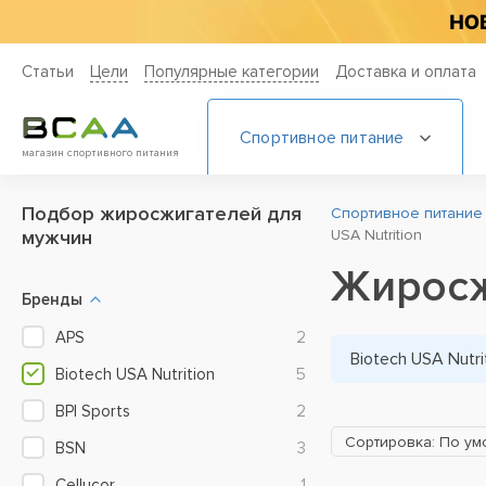
Статьи
Цели
Популярные категории
Доставка и оплата
Спортивное питание
магазин спортивного питания
Подбор жиросжигателей для
Спортивное питание
мужчин
USA Nutrition
Жиросжи
Бренды
APS
2
Biotech USA Nutri
Biotech USA Nutrition
5
BPI Sports
2
Сортировка: По у
BSN
3
Cellucor
1