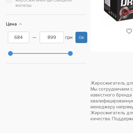
жиросжигания щитовидной
железы
Цена
—
грн
Ok
Жиросжигатель для 
Мы сотрудничаем с
известного бренда
квалифицированную 
менеджеру напряму
Жиросжигатель для 
качества. Поддерж