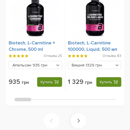
Biotech, L-Carnitine +
Biotech, L-Carnitine
B
Chrome, 500 ml
100000, Liquid, 500 мл
3
Отзывы
25
Отзывы
83
Апельсин
935 грн
Вишня
1329 грн
935
1 329
грн
Купить
грн
Купить