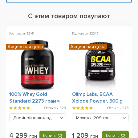
С этим товаром покупают
Код товара: 22161
Код товара: 22245
Ко
Акционная цена
Акционная цена
100% Whey Gold
Olimp Labs, BCAA
S
Standard 2273 грамм
Xplode Powder, 500 g
W
P
Отзывы
523
Отзывы
276
Двойной шоколад
4299 грн
Мохито
1209 грн
4 299
1 209
грн
Купить
грн
Купить