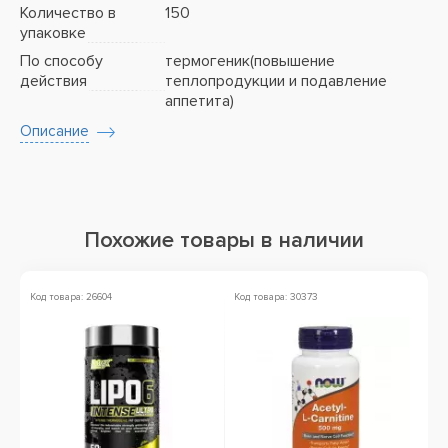
Количество в
150
упаковке
По способу
термогеник(повышение
действия
теплопродукции и подавление
аппетита)
Описание
Похожие товары в наличии
Код товара: 26604
Код товара: 30373
Ко