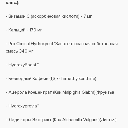
капс.):
- Витамин С (аскорбиновая кислота) - 7 мг
- Кальций - 170 мг
- Pro Clinical Hydroxycut™Запатентованная собственная
смесь 340 мг
- HydroxyBoost™
- Безводный Кофеин (1,3,7-Trimethylxanthine)
- Ацерола Концентрат (Как Malpighia Glabra)(Фрукты)
- Hydroxyprovia™
- Леди коры Экстракт (Как Alchemilla Vulgaris)(Листья)