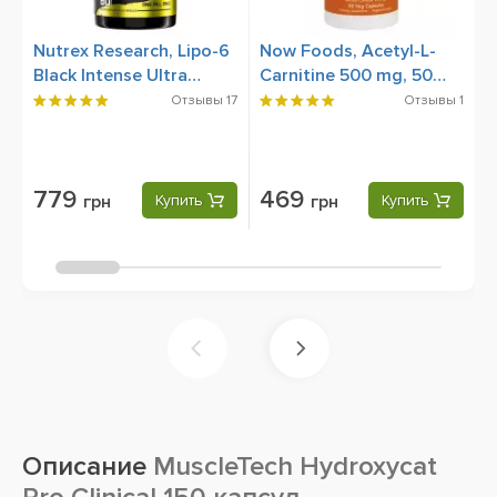
Nutrex Research, Lipo-6
Now Foods, Acetyl-L-
N
Black Intense Ultra
Carnitine 500 mg, 50
5
Concentrate, 60 Black-
Veg Capsules
C
Отзывы
17
Отзывы
1
Caps (US)
779
469
грн
Купить
грн
Купить
Описание
MuscleTech Hydroxycat