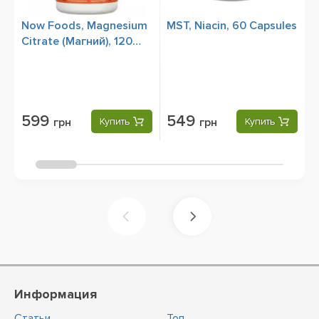
Now Foods, Magnesium
MST, Niacin, 60 Capsules
M
Citrate (Магний), 120
W
Veg Capsules
599
549
грн
Купить
грн
Купить
Информация
Статьи
Топ