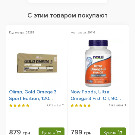
С этим товаром покупают
Код товара: 26288
Код товара: 29416
Ко
Olimp, Gold Omega 3
Now Foods, Ultra
O
Sport Edition, 120
Omega-3 Fish Oil, 90
1
Capsules
Softgels
Отзывы
11
Отзывы
3
879
799
грн
Купить
грн
Купить