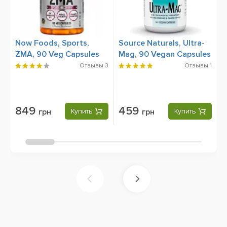
Now Foods, Sports,
Source Naturals, Ultra-
O
ZMA, 90 Veg Capsules
Mag, 90 Vegan Capsules
R
Отзывы
3
Отзывы
1
849
459
грн
Купить
грн
Купить