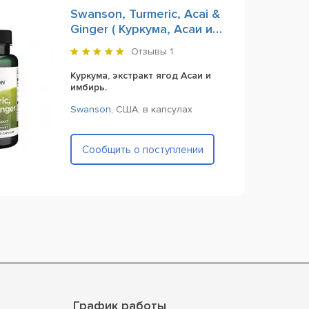
Swanson, Turmeric, Acai &
Ginger ( Куркума, Асаи и
Имбирь), 60 Capsules
Отзывы
1
Куркума, экстракт ягод Асаи и
имбирь.
Swanson
,
США,
в капсулах
Сообщить о поступлении
График работы