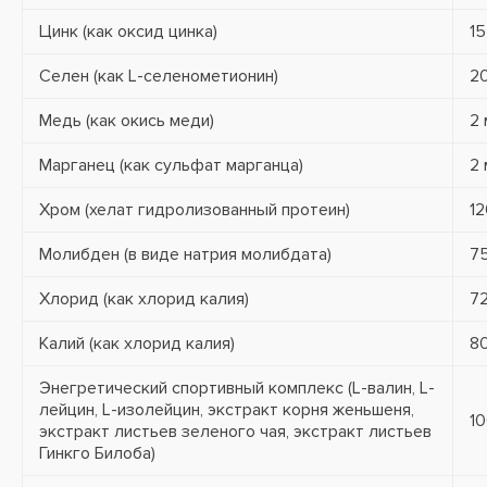
Цинк (как оксид цинка)
15
Селен (как L-селенометионин)
2
Медь (как окись меди)
2 
Марганец (как сульфат марганца)
2 
Хром (хелат гидролизованный протеин)
12
Молибден (в виде натрия молибдата)
75
Хлорид (как хлорид калия)
72
Калий (как хлорид калия)
80
Энегретический спортивный комплекс (L-валин, L-
лейцин, L-изолейцин, экстракт корня женьшеня,
10
экстракт листьев зеленого чая, экстракт листьев
Гинкго Билоба)