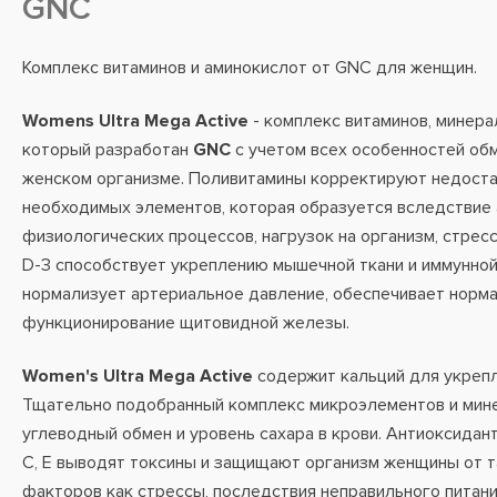
GNC
Комплекс витаминов и аминокислот от GNC для женщин.
Womens Ultra Mega Active
- комплекс витаминов, минера
который разработан
GNC
с учетом всех особенностей об
женском организме. Поливитамины корректируют недоста
необходимых элементов, которая образуется вследствие
физиологических процессов, нагрузок на организм, стрес
D-3 способствует укреплению мышечной ткани и иммунной
нормализует артериальное давление, обеспечивает норм
функционирование щитовидной железы.
Women's Ultra Mega Active
содержит кальций для укрепл
Тщательно подобранный комплекс микроэлементов и мин
углеводный обмен и уровень сахара в крови. Антиоксидант
С, Е выводят токсины и защищают организм женщины от т
факторов как стрессы, последствия неправильного питан