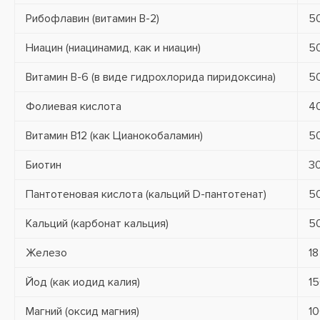
Рибофлавин (витамин B-2)
5
Ниацин (ниацинамид, как и ниацин)
5
Витамин В-6 (в виде гидрохлорида пиридоксина)
5
Фолиевая кислота
4
Витамин В12 (как Цианокобаламин)
5
Биотин
3
Пантотеновая кислота (кальций D-пантотенат)
5
Кальций (карбонат кальция)
5
Железо
18
Йод (как иодид калия)
15
Магний (оксид магния)
10