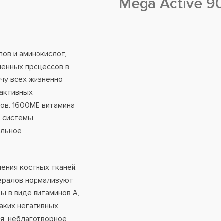
Mega Active 9
лов и аминокислот,
менных процессов в
чу всех жизненно
 активных
сов. 1600МЕ витамина
 системы,
альное
ения костных тканей.
ералов нормализуют
ы в виде витаминов А,
аких негативных
ия, неблаготворное