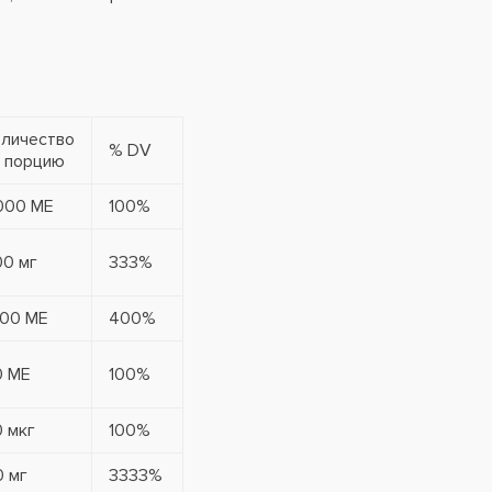
оличество
% DV
а порцию
000 МЕ
100%
00 мг
333%
600 МЕ
400%
0 МЕ
100%
 мкг
100%
0 мг
3333%