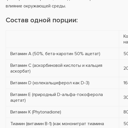
влияние окружающей среды.
Состав одной порции:
К
н
Витамин А (50%, бета-каротин 50% ацетат)
5
Витамин С (аскорбиновой кислоты и кальция
2
аскорбат)
Витамин D (холекальциферол как D-3)
1
Витамин Е (природный D-альфа-токоферола
3
ацетат)
Витамин К (Phytonadione)
80
Тиамин (витамин В-1) (как мононитрат тиамина
5