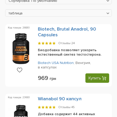
Сортировка: По умолчанию
таблица
Код товара: 26680
Biotech, Brutal Anadrol, 90
Capsules
Отзывы
24
Биодобавка позволяет ускорить
естественный синтез тестостерона.
Biotech USA Nutrition
,
Венгрия,
в капсулах
969
Купить
грн
Код товара: 23693
Wianabol 90 капсул
Отзывы
45
Добавка содержит 44 активных