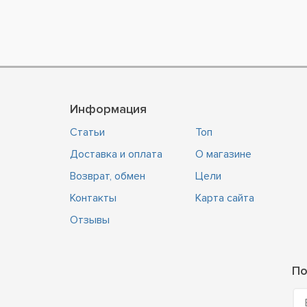
Кокосовое масло
Коллаген
Кремний
Марганец
Масло жожоба
Информация
Масло примулы вечерней
Статьи
Топ
Медь
Доставка и оплата
О магазине
МСМ
Возврат, обмен
Цели
МСМ (метилсульфонилметан)
Контакты
Карта сайта
омега 3-6-9
Отзывы
Пептиды рыбного коллагена
Селен
По
Фолиевая кислота