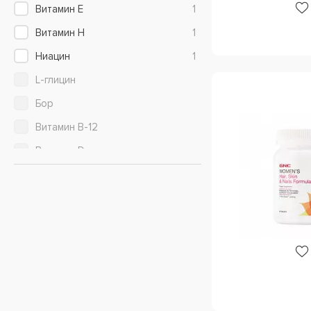
Витамин E
1
Витамин H
1
Ниацин
1
L-глицин
Бор
Витамин B-12
Витамин D
Гиалуроновая кислота
Диоксид кремния (кремнезём)
Желатин
Инозитол
Кальций
Кератин