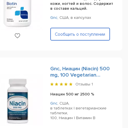
кожи, ногтей и волос. Содержит
в составе кальций.
Gnc
,
США,
в капсулах
Сообщить о поступлении
Gnc, Ниацин (Niacin) 500
mg, 100 Vegetarian
Tablets
Отзывы
1
Ниацин 500 мг 2500 %
Gnc
,
США,
в таблетках | вегетарианские
таблетки,
100,
Ниацин | Витамин B