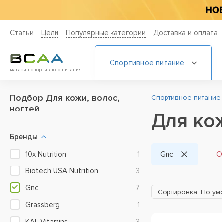
Статьи
Цели
Популярные категории
Доставка и оплата
Спортивное питание
магазин спортивного питания
Подбор Для кожи, волос,
Спортивное питание
ногтей
Для кож
Бренды
Gnc
О
10x Nutrition
1
Biotech USA Nutrition
3
Gnc
7
Сортировка: По у
Grassberg
1
KAL Vitamins
3