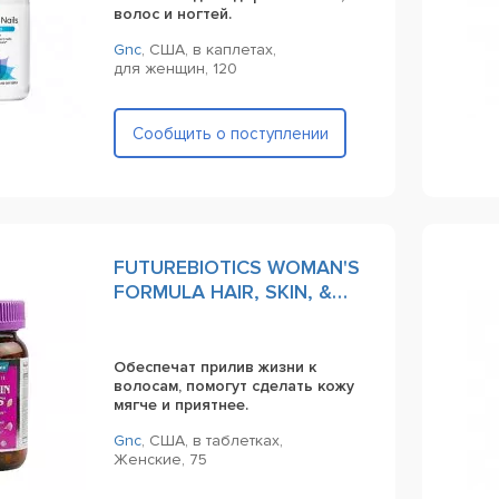
волос и ногтей.
Gnc
,
США,
в каплетах,
для женщин,
120
Сообщить о поступлении
FUTUREBIOTICS WOMAN'S
FORMULA HAIR, SKIN, &
NAILS 75 таблеток
Обеспечат прилив жизни к
волосам, помогут сделать кожу
мягче и приятнее.
Gnc
,
США,
в таблетках,
Женские,
75