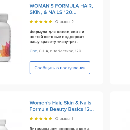
WOMAN'S FORMULA HAIR,
SKIN, & NAILS 120
таблеток
Отзывы
2
Формула для волос, кожи и
ногтей которые поддержат
вашу красоту «изнутри».
Gnc
,
США,
в таблетках,
120
Сообщить о поступлении
Women's Hair, Skin & Nails
Formula Beauty Basics 120
Caplets
Отзывы
1
Витамины для здоровья кожи,