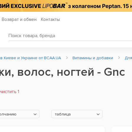
Возврат и обмен
Контакты
 в Киеве и Украине от BCAA.UA
Витамины и добавки
Для
и, волос, ногтей - Gnc
чистить 1
молчанию
таблица