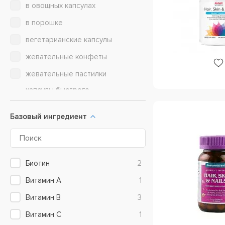
в овощных капсулах
Swanson
8
в порошке
VP Lab Nutrition
3
вегетарианские капсулы
жевательные конфеты
жевательные пастилки
капсулы быстрого
высвобождения
мягкие гелевые капсулы
Базовый ингредиент
таблетка с гладким покрытием в
форме капсулы
Биотин
2
Витамин A
1
Витамин B
3
Витамин C
1