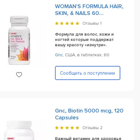
WOMAN'S FORMULA HAIR,
SKIN, & NAILS 60
таблеток
Отзывы
1
Формула для волос, кожи и
ногтей которые поддержат
вашу красоту «изнутри».
Gnc
,
США,
в таблетках,
60
Сообщить о поступлении
Gnc, Biotin 5000 mcg, 120
Capsules
Отзывы
2
Важный витамин для здоровья