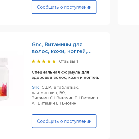
Сообщить о поступлении
Gnc, Витамины для
волос, кожи, ногтей,
Women's Hair, Skin & Nails
Отзывы
1
Formula 90 Tablets
Специальная формула для
здоровья волос, кожи и ногтей.
Gnc
,
США,
в таблетках,
для женщин,
90,
Витамин C | Витамин B | Витамин
A | Витамин E | Биотин
Сообщить о поступлении