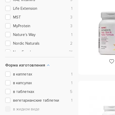
Life Extension
1
MST
3
MyProtein
3
Nature's Way
1
Nordic Naturals
2
Now Foods
21
Olimp Labs
2
Форма изготовления
Ostrovit
7
в каплетах
1
Puritan's Pride
20
в капсулах
1
QNT
1
в таблетках
5
Solaray
1
вегетарианские таблетки
1
Solgar
12
в жидком виде
Source Naturals
3