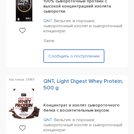
100% сывороточный протеин с
высокой концентрацией изолята
сыворотки.
QNT
,
Бельгия,
в порошке,
сывороточный изолят и сывороточный
концентрат
Латте
Сообщить о поступлении
Код товара: 33985
QNT, Light Digest Whey Protein,
500 g
Концентрат и изолят сывороточного
белка с восхитительным вкусом.
QNT
,
Бельгия,
в порошке,
сывороточный изолят и сывороточный
концентрат