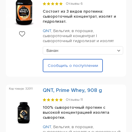
Отзывы
6
Состоит из 3 видов протеина:
сывороточный концентрат, изолят и
гидролизат.
QNT
,
Бельгия,
в порошке,
сывороточный концентрат |
сывороточный гидролизат и изолят
Банан
Сообщить о поступлении
Код товара: 32011
QNT, Prime Whey, 908 g
Отзывы
11
100% сывороточный протеин с
высокой концентрацией изолята
сыворотки.
QNT
,
Бельгия,
в порошке,
сывороточный изолят и сывороточный