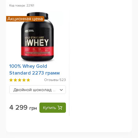
Код товара: 22161
Акционная цена
100% Whey Gold
Standard 2273 грамм
Отзывы
523
Двойной шоколад
4299 грн
4 299
грн
Купить