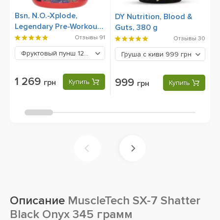
Bsn, N.O.-Xplode,
A
DY Nutrition, Blood &
Legendary Pre-Workout,
Guts, 380 g
555 g
Отзывы
91
Отзывы
30
Фруктовый пунш
1269 грн
Груша с киви
999 грн
1 269
999
грн
Купить
грн
Купить
Описание
MuscleTech SX-7 Shatter
Black Onyx 345 грамм