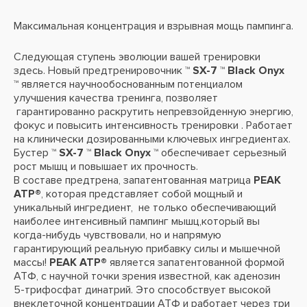
Максимальная концентрация и взрывная мощь пампинга.
Следующая ступень эволюции вашей тренировки
здесь. Новый предтренировочник
™ SX-7 ™ Black Onyx
™
является научнообоснованным потенциалом
улучшения качества тренинга, позволяет
гарантированно раскрутить непревзойденную энергию,
фокус и повысить интенсивность тренировки . Работает
на клинически дозированными ключевых ингредиентах.
Бустер
™ SX-7 ™ Black Onyx ™
обеспечивает серьезный
рост мышц и повышает их прочность.
В составе предтрена, запатентованная матрица
PEAK
ATP®
, которая представляет собой мощный и
уникальный ингредиент, не только обеспечивающий
наиболее интенсивный пампинг мышц,который вы
когда-нибудь чувствовали, но и напрямую
гарантирующий реальную прибавку силы и мышечной
массы!
PEAK ATP®
является запатентованной формой
АТФ, с научной точки зрения известной, как аденозин
5-трифосфат динатрий. Это способствует высокой
внеклеточной концентрации АТФ и работает через три