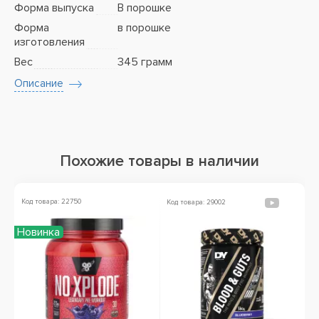
Форма выпуска
В порошке
Форма
в порошке
изготовления
Вес
345 грамм
Описание
Похожие товары в наличии
Код товара: 22750
Ко
Код товара: 29002
Новинка