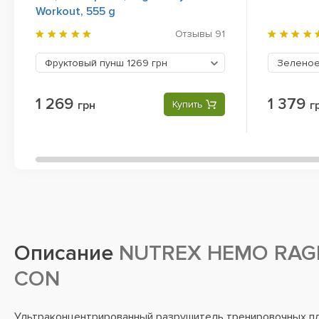
Workout, 555 g
Отзывы
91
Фруктовый пунш
1269 грн
Зелено
1 269
1 379
грн
Купить
г
Описание
NUTREX HEMO RAG
CON
Ультраконцентрированный разрушитель тренировочных пл