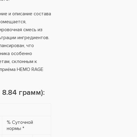
ие и описание состава
 помещается,
ировочная смесь из
трации ингредиентов.
лансирован, что
еника особенно
етам, склонным к
 приёма HEMO RAGE
8.84 грамм):
% Суточной
нормы *