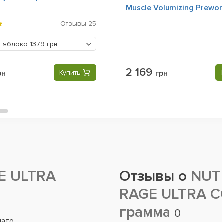
Muscle Volumizing Prewo
Pack, 30 Packs
Отзывы
25
е яблоко
1379 грн
2 169
рн
Купить
грн
E ULTRA
Отзывы о
NUT
RAGE ULTRA C
грамма
0
ато.