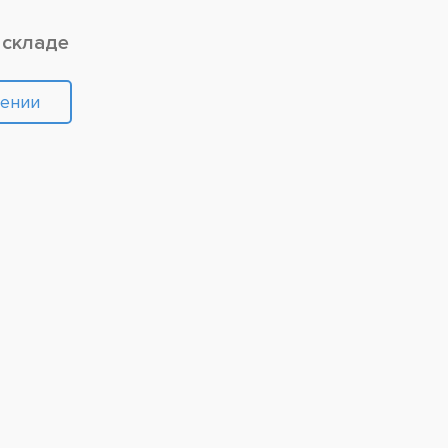
 складе
лении