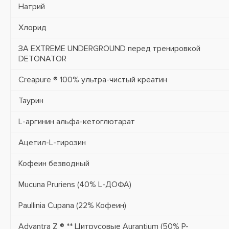
Натрий
Хлорид
ЗА EXTREME UNDERGROUND перед тренировкой
DETONATOR
Creapure ® 100% ультра-чистый креатин
Таурин
L-аргинин альфа-кетоглютарат
Ацетил-L-тирозин
Кофеин безводный
Mucuna Pruriens (40% L-ДОФА)
Paullinia Cupana (22% Кофеин)
Advantra Z ® ** Цитрусовые Aurantium (50% Р-