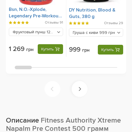
Bsn, N.O.-Xplode,
O
DY Nutrition, Blood &
Legendary Pre-Workout,
3
Guts, 380 g
555 g
Отзывы
91
Отзывы
29
Фруктовый пунш
1269 грн
Груша с киви
999 грн
1 269
999
грн
Купить
грн
Купить
Описание
Fitness Authority Xtreme
Napalm Pre Contest 500 грамм