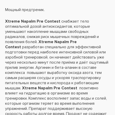
Мощный предтреник.
Xtreme Napalm Pre Contest
снабжает тело
оптимальной дозой антиоксидантов, которые
уменьшают накопление мышцами свободных
радикалов, снижая риск мышечных повреждений и
появления болей.
Xtreme Napalm Pre
Contest
разработан специально для эффективной
подготовки перед наиболее интенсивной силовой или
аэробной тренировкой, он начинает действовать уже
через несколько минут после приёма и даёт ощутимый
прилив энергии. Аргинин и бета-аланин в составе
комплекса повышают выработку оксида азота, тем
самым расширяя сосуды и ускоряя траспортировку
питательных веществ и кислорода к работающим
мышцам.
Xtreme Napalm Pre Contest
позитивно
влияет на гидратацию в организме во время
тренировки. Комплекс восполняет запас воды и солей,
которые организм теряет во время выполнения
упражнений. Препарат поддерживает высокую
скорость работы долгое время. Продукт не содержит