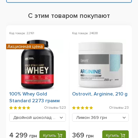
С этим товаром покупают
Код товара: 22161
Код товара: 24638
Акционная цена
100% Whey Gold
Ostrovit, Arginine, 210 g
Standard 2273 грамм
Отзывы
523
Отзывы
23
Двойной шоколад
4299 грн
Лимон
369 грн
4 299
369
грн
Купить
грн
Купить