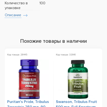
Количество в
100
упаковке
Описание
Похожие товары в наличии
Код товара: 28445
Код товара: 32640
Ко
Puritan's Pride, Tribulus
Swanson, Tribulus Fruit
O