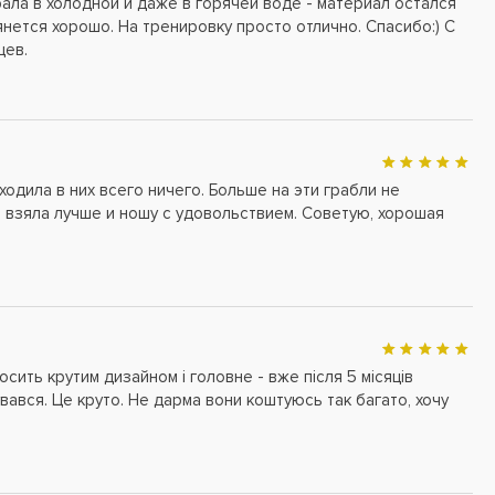
рала в холодной и даже в горячей воде - материал остался
янется хорошо. На тренировку просто отлично. Спасибо:) С
цев.
одила в них всего ничего. Больше на эти грабли не
 взяла лучше и ношу с удовольствием. Советую, хорошая
осить крутим дизайном і головне - вже після 5 місяців
вався. Це круто. Не дарма вони коштуюсь так багато, хочу
6
58
LXXL
XXL