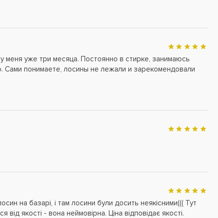
 у меня уже три месяца. Постоянно в стирке, занимаюсь
лю. Сами понимаете, лосины не лежали и зарекомендовали
осин на базарі, і там лосини були досить неякісними((( Тут
я від якості - вона неймовірна. Ціна відповідає якості.