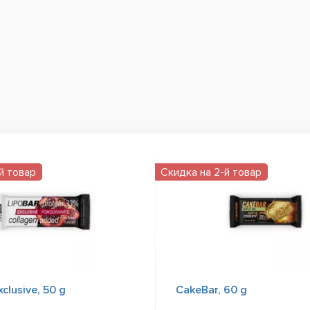
й товар
Скидка на 2-й товар
xclusive, 50 g
CakeBar, 60 g