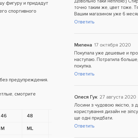
Довольно таки неплохо:) Сти
шу фигуру и придадут
точно таким же, цвет тоже. Т
его спортивного
Вашим магазином уже 6 меся
Ответить
Милена
17 октября 2020
Покупала уже дешевые и прох
наступаю. Потратила больше,
покупка.
Ответить
 без предупреждения.
етлые, смотрите
Олеся Гук
27 августа 2020
Лосини з чудовою якістю, з д
користування дизайн не зіпсу
46
48
50
52
54
5
ще одні придбати.
Ответить
M
ML
L
LXL
XL
X