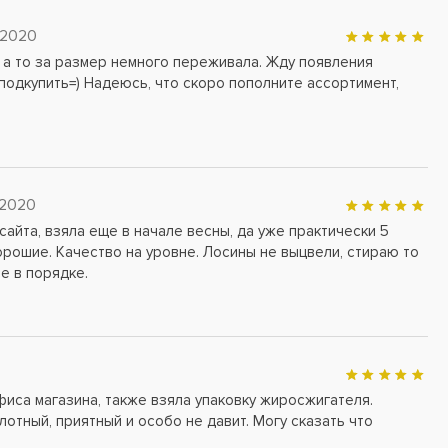
8-176
158-176
 2020
-100
101-106
 а то за размер немного переживала. Жду появления
 подкупить=) Надеюсь, что скоро пополните ассортимент,
8-121
122-125
 2020
сайта, взяла еще в начале весны, да уже практически 5
рошие. Качество на уровне. Лосины не выцвели, стираю то
се в порядке.
иса магазина, также взяла упаковку жиросжигателя.
отный, приятный и особо не давит. Могу сказать что