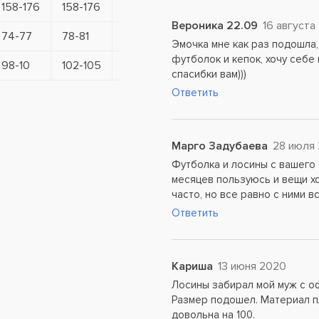
158-176
158-176
158-176
158-176
158-176
15
Вероника 22.09
16 августа
74-77
78-81
82-85
86-90
91-95
96
Эмочка мне как раз подошла,
футболок и кепок, хочу себе
98-10
102-105
106-109
110-113
114-117
11
спасибки вам)))
Ответить
Марго Задубаева
28 июля
Футболка и лосины с вашего 
месяцев пользуюсь и вещи хо
часто, но все равно с ними в
Ответить
Кариша
13 июня 2020
Лосины забирал мой муж с оф
Размер подошел. Материал пл
довольна на 100.