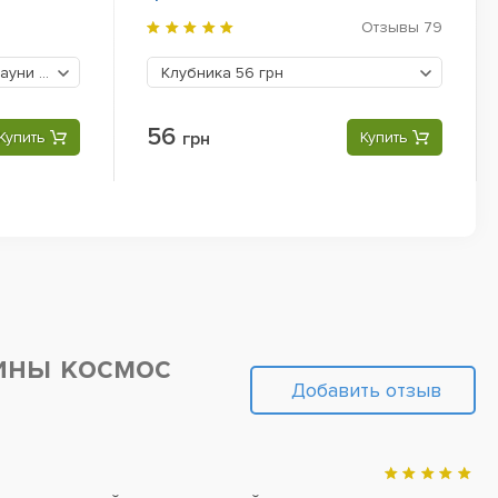
Отзывы
79
Шоколадное пирожное брауни
62 грн
Клубника
56 грн
56
Купить
грн
Купить
ны космос
Добавить отзыв