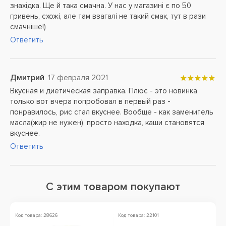
знахідка. Ще й така смачна. У нас у магазині є по 50
гривень, схожі, але там взагалі не такий смак, тут в рази
смачніше!)
Ответить
Дмитрий
17 февраля 2021
Вкусная и диетическая заправка. Плюс - это новинка,
только вот вчера попробовал в первый раз -
понравилось, рис стал вкуснее. Вообще - как заменитель
масла(жир не нужен), просто находка, каши становятся
вкуснее.
Ответить
С этим товаром покупают
Код товара: 28626
Код товара: 22101
Ко