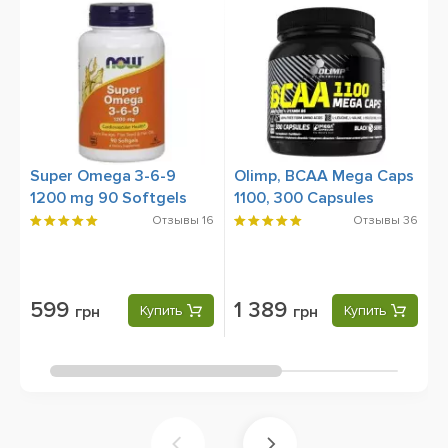
Ск
Super Omega 3-6-9
Olimp, BCAA Mega Caps
N
1200 mg 90 Softgels
1100, 300 Capsules
P
Отзывы
16
Отзывы
36
599
1 389
грн
Купить
грн
Купить