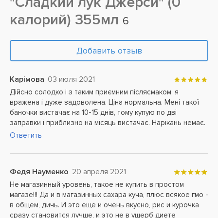
"Сладкий лук Джерси" (0
калорий) 355мл
6
Добавить отзыв
Карімова
03 июля 2021
Дійсно солодко і з таким приємним післясмаком, я
вражена і дуже задоволена. Ціна нормальна. Мені такої
баночки вистачає на 10-15 днів, тому купую по дві
заправки і приблизно на місяць вистачає. Нарікань немає.
Ответить
Федя Науменко
20 апреля 2021
Не магазинный уровень, такое не купить в простом
магазе!!! Да и в магазинных сахара куча, плюс всякое гмо -
в общем, дичь. И это еще и очень вкусно, рис и курочка
сразу становится лучше, и это не в ущерб диете