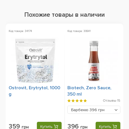
Похожие товары в наличии
Код товара: 34174
Код товара: 30641
Ко
Ostrovit, Erytrytol, 1000
Biotech, Zero Sauce,
B
g
350 ml
m
Отзывы
15
Барбекю
396 грн
359
396
грн
Купить
грн
Купить