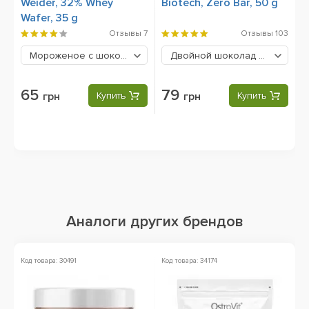
Weider, 32% Whey
Biotech, Zero Bar, 50 g
Wafer, 35 g
Отзывы
7
Отзывы
103
Мороженое с шоколадом
65 грн
Двойной шоколад
79 грн
65
79
грн
Купить
грн
Купить
Аналоги других брендов
Код товара: 30491
Код товара: 34174
Ко