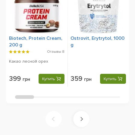
Biotech, Protein Cream,
Ostrovit, Erytrytol, 1000
B
200 g
g
1
Отзывы
8
Какао лесной орех
399
359
грн
Купить
грн
Купить