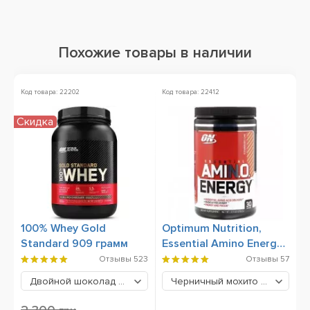
Похожие товары в наличии
Код товара: 22202
Код товара: 22412
Ко
Скидка
Х
100% Whey Gold
Optimum Nutrition,
B
Standard 909 грамм
Essential Amino Energy,
270 грамм
Отзывы
523
Отзывы
57
Двойной шоколад
2029 грн
Черничный мохито
779 грн