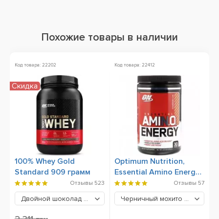
Похожие товары в наличии
Код товара: 22202
Код товара: 22412
Ко
Скидка
Х
100% Whey Gold
Optimum Nutrition,
B
Standard 909 грамм
Essential Amino Energy,
270 грамм
Отзывы
523
Отзывы
57
Двойной шоколад
2039 грн
Черничный мохито
779 грн