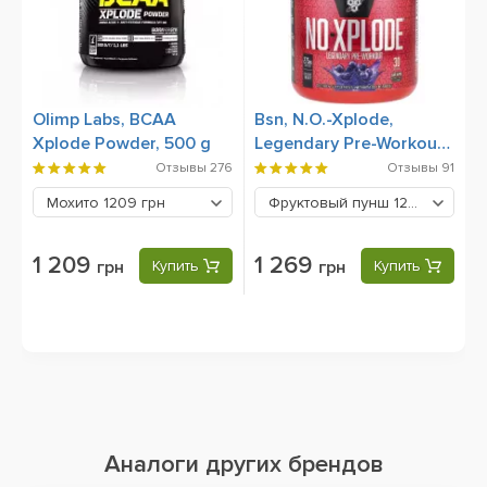
Olimp Labs, BCAA
Bsn, N.O.-Xplode,
Xplode Powder, 500 g
Legendary Pre-Workout,
555 g
Отзывы
276
Отзывы
91
Мохито
1209 грн
Фруктовый пунш
1269 грн
1 209
1 269
грн
Купить
грн
Купить
Аналоги других брендов