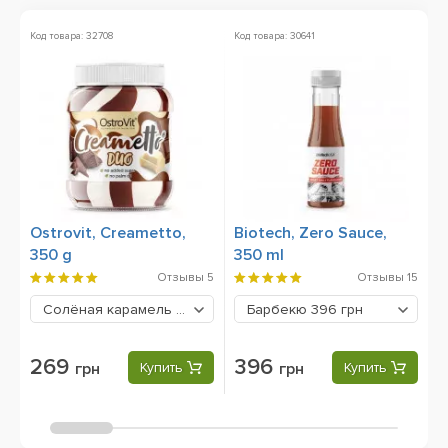
Код товара: 32708
Код товара: 30641
Ко
Ostrovit, Creametto,
Biotech, Zero Sauce,
B
350 g
350 ml
P
Отзывы
5
Отзывы
15
Солёная карамель
269 грн
Барбекю
396 грн
269
396
грн
Купить
грн
Купить