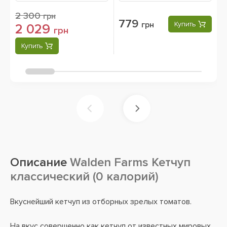
2 300
грн
779
грн
Купить
2 029
грн
Купить
Описание
Walden Farms Кетчуп
классический (0 калорий)
Вкуснейший кетчуп из отборных зрелых томатов.
На вкус совершенно как кетчуп от известных мировых