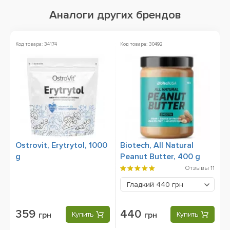
Аналоги других брендов
Код товара: 34174
Код товара: 30492
Ко
Ostrovit, Erytrytol, 1000
Biotech, All Natural
B
g
Peanut Butter, 400 g
1
Отзывы
11
Гладкий
440 грн
359
440
грн
Купить
грн
Купить