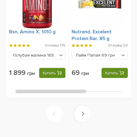
Bsn, Amino X, 1010 g
Nutrend, Excelent
B
Protein Bar, 85 g
Отзывы
176
Отзывы
50
Голубая малина
1899 грн
Лайм Папая
69 грн
1 899
69
грн
Купить
грн
Купить