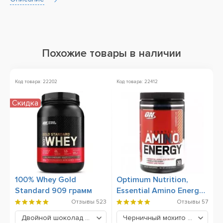
Похожие товары в наличии
Код товара: 22202
Код товара: 22412
Ко
Скидка
Х
100% Whey Gold
Optimum Nutrition,
B
Standard 909 грамм
Essential Amino Energy,
270 грамм
Отзывы
523
Отзывы
57
Двойной шоколад
2029 грн
Черничный мохито
779 грн