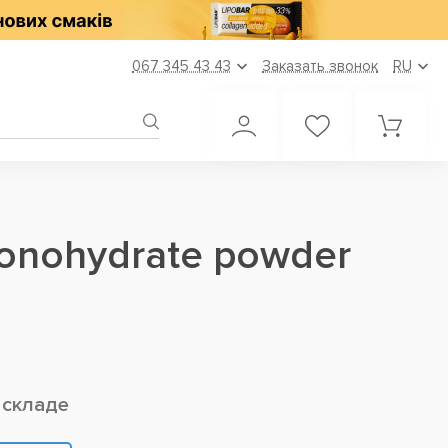
067 345 43 43
Заказать звонок
RU
monohydrate powder
 складе