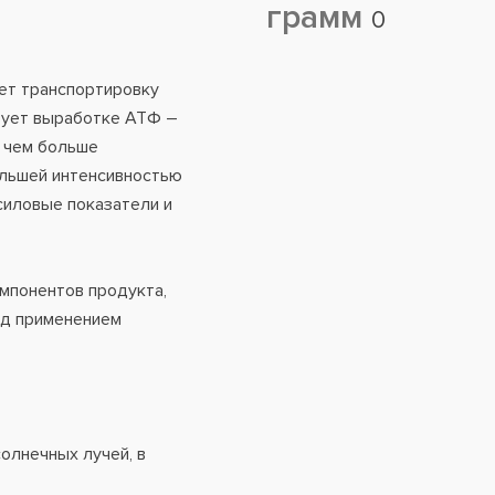
грамм
0
ает транспортировку
вует выработке АТФ –
, чем больше
ольшей интенсивностью
силовые показатели и
мпонентов продукта,
ед применением
олнечных лучей, в