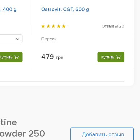
e, 400 g
Ostrovit, CGT, 600 g
Отзывы
20
Персик
479
Купить
грн
Купить
tine
powder 250
Добавить отзыв