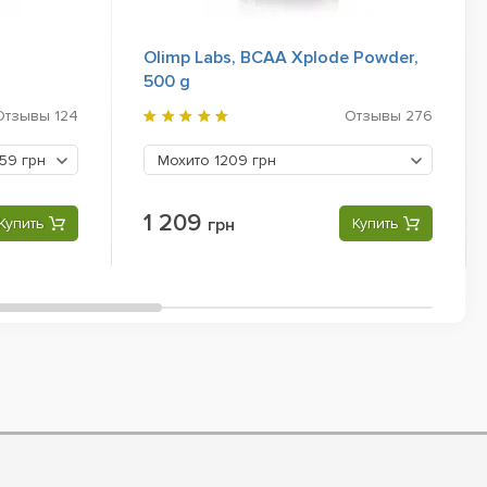
Olimp Labs, BCAA Xplode Powder,
500 g
Отзывы
124
Отзывы
276
59 грн
Мохито
1209 грн
1 209
Купить
грн
Купить