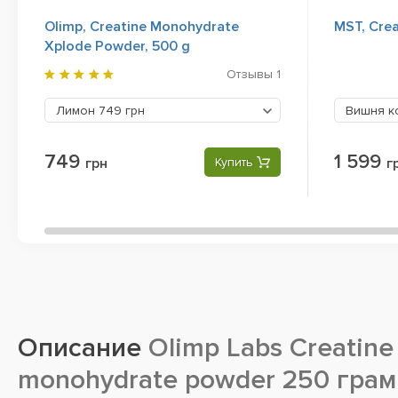
Olimp, Creatine Monohydrate
MST, Crea
Xplode Powder, 500 g
Отзывы
1
Лимон
749 грн
Вишня к
749
1 599
грн
Купить
г
Описание
Olimp Labs Creatine
monohydrate powder 250 гра