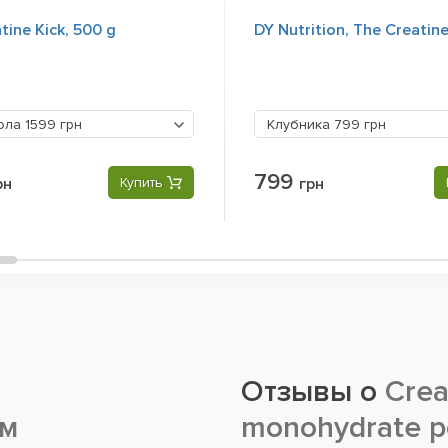
tine Kick, 500 g
DY Nutrition, The Creatin
ола
1599 грн
Клубника
799 грн
799
рн
Купить
грн
Отзывы о
Crea
мм
monohydrate 