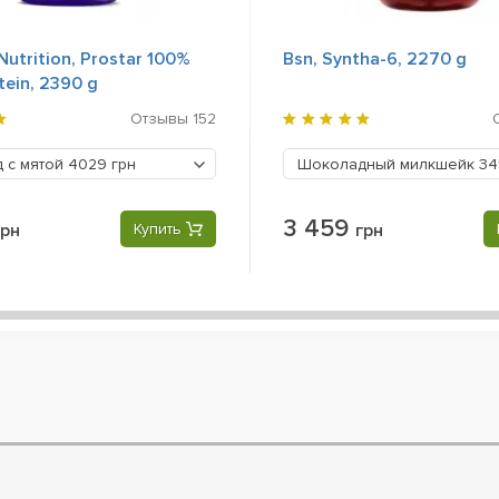
Nutrition, Prostar 100%
Bsn, Syntha-6, 2270 g
ein, 2390 g
Отзывы
152
 с мятой
4029 грн
Шоколадный милкшейк
34
3 459
грн
Купить
грн