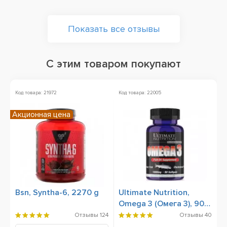
Показать все отзывы
С этим товаром покупают
Код товара: 21972
Код товара: 22005
Ко
Акционная цена
Bsn, Syntha-6, 2270 g
Ultimate Nutrition,
O
Omega 3 (Омега 3), 90
1
Softgels
Отзывы
124
Отзывы
40