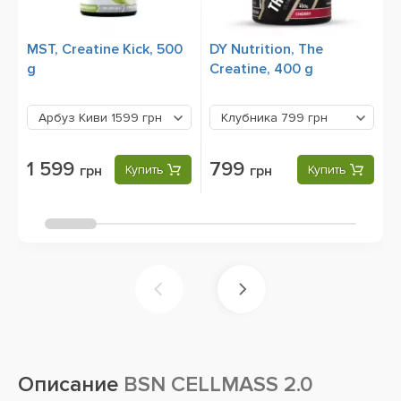
MST, Creatine Kick, 500
DY Nutrition, The
O
g
Creatine, 400 g
M
P
Арбуз Киви
1599 грн
Клубника
799 грн
1 599
799
грн
Купить
грн
Купить
Описание
BSN CELLMASS 2.0