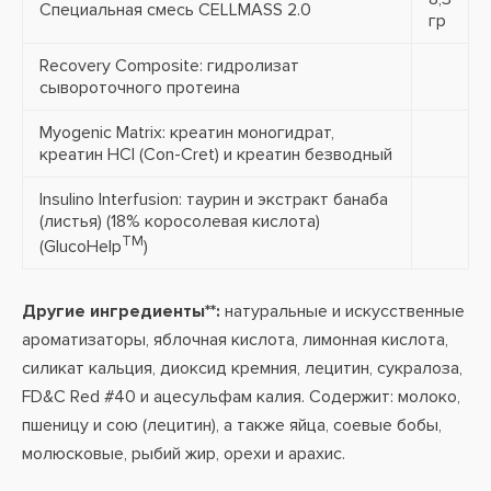
Специальная смесь CELLMASS 2.0
гр
Recovery Composite: гидролизат
сывороточного протеина
Myogenic Matrix: креатин моногидрат,
креатин HCI (Con-Cret) и креатин безводный
Insulino Interfusion: таурин и экстракт банаба
(листья) (18% коросолевая кислота)
TM
(GlucoHelp
)
Другие ингредиенты**:
натуральные и искусственные
ароматизаторы, яблочная кислота, лимонная кислота,
силикат кальция, диоксид кремния, лецитин, сукралоза,
FD&C Red #40 и ацесульфам калия. Содержит: молоко,
пшеницу и сою (лецитин), а также яйца, соевые бобы,
молюсковые, рыбий жир, орехи и арахис.