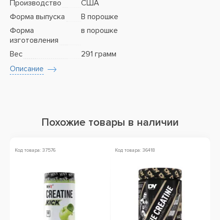
Производство
США
Форма выпуска
В порошке
Форма
в порошке
изготовления
Вес
291 грамм
Описание
Похожие товары в наличии
Код товара: 37576
Код товара: 36418
Ко
А