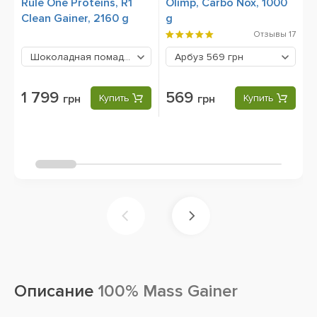
Rule One Proteins, R1
Olimp, Carbo Nox, 1000
D
Clean Gainer, 2160 g
g
M
Отзывы
17
Шоколадная помадка
1799 грн
Арбуз
569 грн
1 799
569
грн
Купить
грн
Купить
Описание
100% Mass Gainer