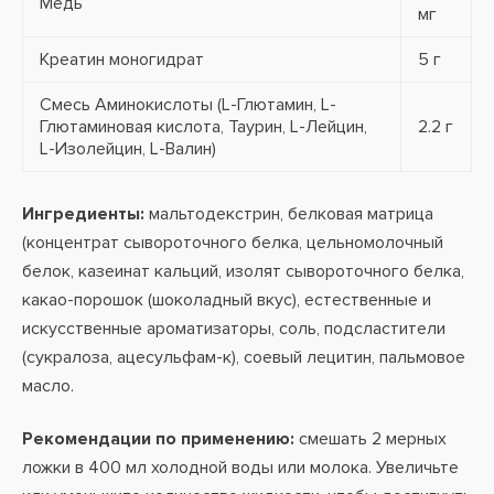
Медь
мг
Креатин моногидрат
5 г
Смесь Аминокислоты (L-Глютамин, L-
Глютаминовая кислота, Таурин, L-Лейцин,
2.2 г
L-Изолейцин, L-Валин)
Ингредиенты:
мальтодекстрин, белковая матрица
(концентрат сывороточного белка, цельномолочный
белок, казеинат кальций, изолят сывороточного белка,
какао-порошок (шоколадный вкус), естественные и
искусственные ароматизаторы, соль, подсластители
(сукралоза, ацесульфам-к), соевый лецитин, пальмовое
масло.
Рекомендации по применению:
смешать 2 мерных
ложки в 400 мл холодной воды или молока. Увеличьте