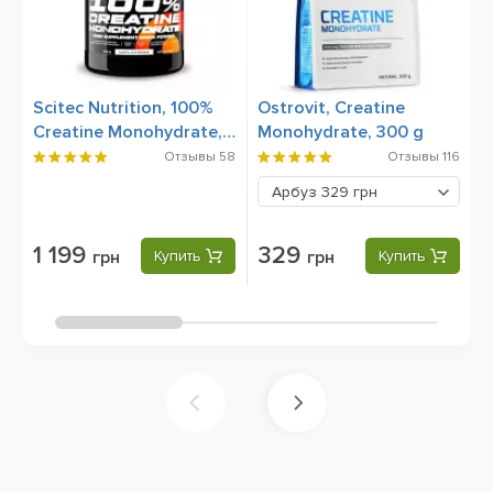
Scitec Nutrition, 100%
Ostrovit, Creatine
S
Creatine Monohydrate,
Monohydrate, 300 g
6
500 g
Отзывы
58
Отзывы
116
Арбуз
329 грн
1 199
329
грн
Купить
грн
Купить