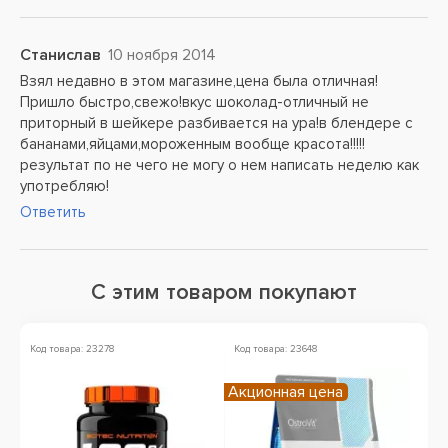
Станислав
10 ноября 2014
Взял недавно в этом магазине,цена была отличная!
Пришло быстро,свежо!вкус шоколад-отличный не
приторный в шейкере разбивается на ура!в блендере с
бананами,яйцами,мороженным вообще красота!!!!!
результат по не чего не могу о нем написать неделю как
употребляю!
Ответить
С этим товаром покупают
Код товара: 23278
Код товара: 23648
Ко
Акционная цена