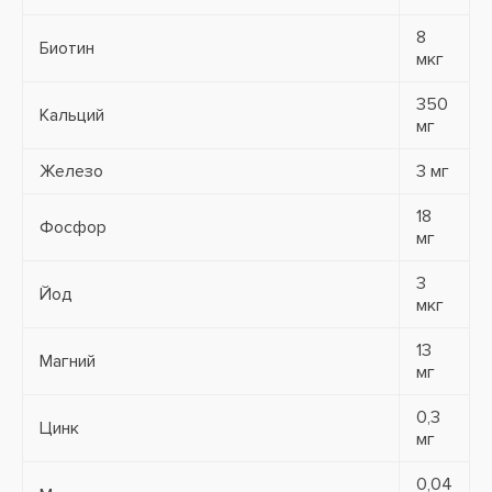
8
Биотин
мкг
350
Кальций
мг
Железо
3 мг
18
Фосфор
мг
3
Йод
мкг
13
Магний
мг
0,3
Цинк
мг
0,04