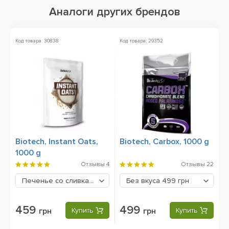
Аналоги других брендов
Код товара: 30838
Код товара: 29352
Ко
Biotech, Instant Oats,
Biotech, Carbox, 1000 g
O
1000 g
1
Отзывы
4
Отзывы
22
Печенье со сливками
459 грн
Без вкуса
499 грн
459
499
грн
Купить
грн
Купить