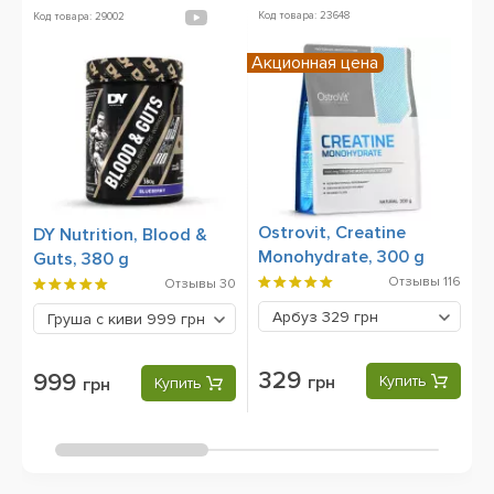
Код товара: 23648
Ко
Код товара: 29002
Акционная цена
Ostrovit, Creatine
O
DY Nutrition, Blood &
Monohydrate, 300 g
г
Guts, 380 g
Отзывы
116
Отзывы
30
Арбуз
329 грн
Груша с киви
999 грн
329
999
грн
Купить
грн
Купить