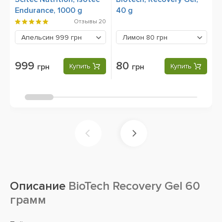
Endurance, 1000 g
40 g
4
Отзывы
20
Апельсин
999 грн
Лимон
80 грн
999
80
грн
Купить
грн
Купить
Описание
BioTech Recovery Gel 60
грамм