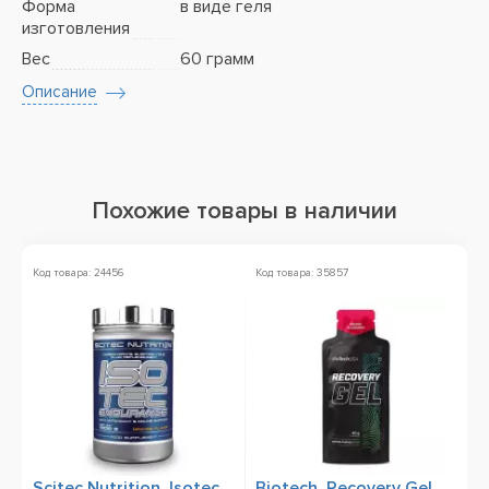
Форма
в виде геля
изготовления
Вес
60 грамм
Описание
Похожие товары в наличии
Код товара: 24456
Код товара: 35857
Ко
Scitec Nutrition, Isotec
Biotech, Recovery Gel,
B