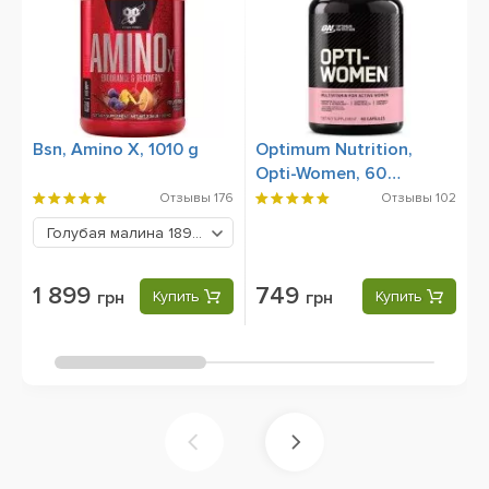
Bsn, Amino X, 1010 g
Optimum Nutrition,
1
Opti-Women, 60
S
Capsules
Отзывы
176
Отзывы
102
Голубая малина
1899 грн
1 899
749
грн
Купить
грн
Купить