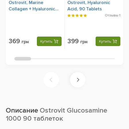
Ostrovit, Marine
Ostrovit, Hyaluronic
O
Collagen + Hyaluronic
Acid, 90 Tablets
M
Acid and Vitamin C, 90
V
Отзывы
1
Tablets
369
399
грн
Купить
грн
Купить
Описание
Ostrovit Glucosamine
1000 90 таблеток