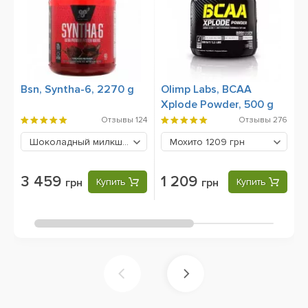
Bsn, Syntha-6, 2270 g
Olimp Labs, BCAA
B
Xplode Powder, 500 g
Отзывы
124
Отзывы
276
Шоколадный милкшейк
3459 грн
Мохито
1209 грн
3 459
1 209
грн
Купить
грн
Купить