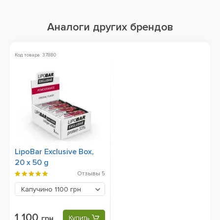
Аналоги других брендов
Код товара: 37880
LipoBar Exclusive Box,
20 x 50 g
Отзывы
5
Капучино
1100 грн
1 100
грн
Купить