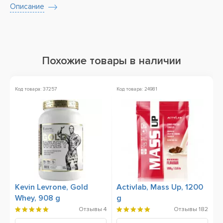
Описание
Похожие товары в наличии
Код товара: 37257
Код товара: 24981
Ко
Kevin Levrone, Gold
Activlab, Mass Up, 1200
A
Whey, 908 g
g
I
Отзывы
4
Отзывы
182