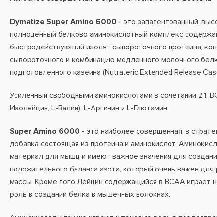
Dymatize Super Amino 6000
- это запатентованный, вы
полноценный белково аминокислотный комплекс содержа
быстродействующий изолят сывороточного протеина, ко
сывороточного и комбинацию медленного молочного белк
подготовленного казеина (Nutrateric Extended Release Case
Усиленный свободными аминокислотами в сочетании 2:1: BC
Изолейцин, L-Валин), L-Аргинин и L-Глютамин.
Super Amino 6000
- это наиболее совершенная, в страте
добавка состоящая из протеина и аминокислот. Аминокис
материал для мышц и имеют важное значения для создани
положительного баланса азота, который очень важен для
массы. Кроме того Лейцин содержащийся в BCAA играет 
роль в создании белка в мышечных волокнах.