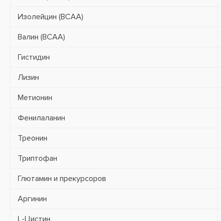
Изолейцин (BCAA)
Валин (BCAA)
Гистидин
Лизин
Метионин
Фенилаланин
Треонин
Триптофан
Глютамин и прекурсоров
Аргинин
L-Цистин