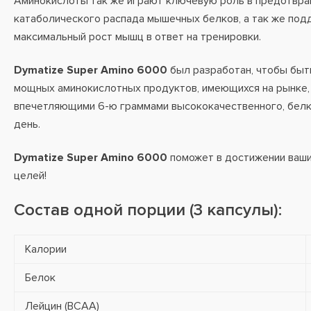
Аминокислоты так же играют ключевую роль в предотвр
катаболического распада мышечных белков, а так же по
максимальный рост мышц в ответ на тренировки.
Dymatize Super Amino 6000
был разработан, чтобы быт
мощных аминокислотных продуктов, имеющихся на рынке, 
впечетляющими 6-ю граммами высококачественного, белк
день.
Dymatize Super Amino 6000
поможет в достижении ваш
целей!
Состав одной порции (3 капсулы):
Калории
Белок
Лейцин (BCAA)