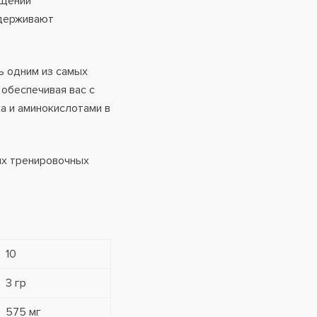
ащении
ддерживают
ь одним из самых
обеспечивая вас с
а и аминокислотами в
их тренировочных
10
3 гр
575 мг