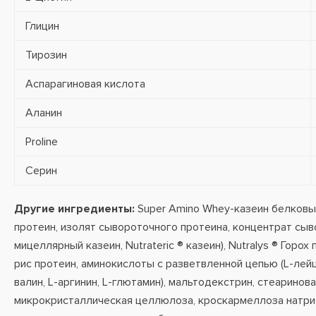
Глицин
Тирозин
Аспарагиновая кислота
Аланин
Proline
Серин
Другие ингредиенты:
Super Amino Whey-казеин белковы
протеин, изолят сывороточного протеина, концентрат сыв
мицеллярный казеин, Nutrateric ® казеин), Nutralys ® Горох
рис протеин, аминокислоты с разветвленной цепью (L-лейци
валин, L-аргинин, L-глютамин), мальтодекстрин, стеаринова
микрокристаллическая целлюлоза, кроскармеллоза натрия,