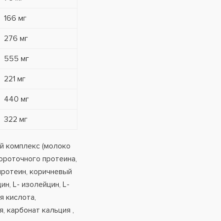
166 мг
276 мг
555 мг
221 мг
440 мг
322 мг
й комплекс (молоко
ороточного протеина,
 протеин, коричневый
н, L- изолейцин, L-
я кислота,
 карбонат кальция ,