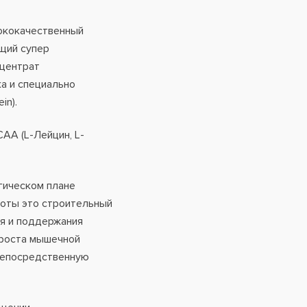
сококачественный
щий супер
нцентрат
а и специально
in).
AA (L-Лейцин, L-
гическом плане
лоты это строительный
я и поддержания
 роста мышечной
непосредственную