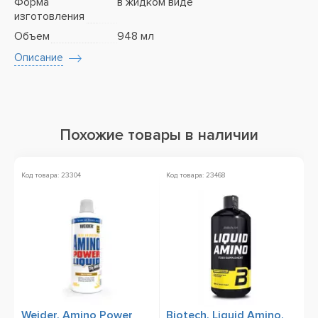
Форма
в жидком виде
изготовления
Объем
948 мл
Описание
Похожие товары в наличии
Код товара: 23304
Код товара: 23468
Ко
Weider, Amino Power
Biotech, Liquid Amino,
B