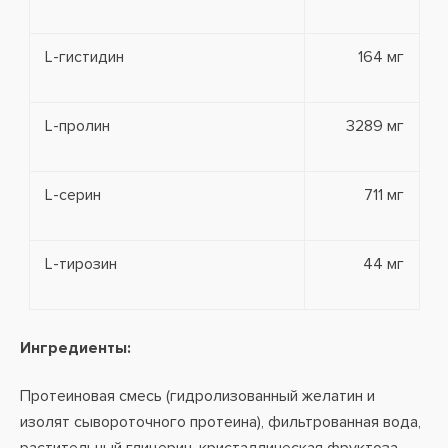
L-гистидин
164 мг
L-пролин
3289 мг
L-серин
711 мг
L-тирозин
44 мг
Ингредиенты:
Протеиновая смесь (гидролизованный желатин и
изолят сывороточного протеина), фильтрованная вода,