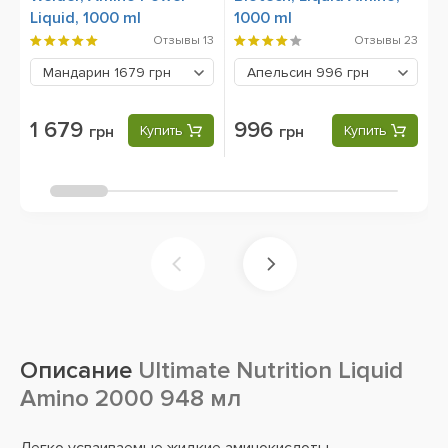
Liquid, 1000 ml
1000 ml
1
Отзывы
13
Отзывы
23
Мандарин
1679 грн
Апельсин
996 грн
1 679
996
грн
Купить
грн
Купить
Описание
Ultimate Nutrition Liquid
Amino 2000 948 мл