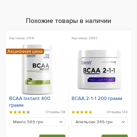
Похожие товары в наличии
Код товара: 27316
Код товара: 23622
Ко
Акционная цена
BCAA Instant 400
BCAA 2-1-1 200 грамм
O
грамм
E
2
Отзывы
38
Отзывы
120
Манго
569 грн
Апельсин
349 грн