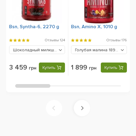
Bsn, Syntha-6, 2270 g
Bsn, Amino X, 1010 g
B
9
Отзывы
124
Отзывы
176
Шоколадный милкшейк
3459 грн
Голубая малина
1899 грн
3 459
1 899
грн
Купить
грн
Купить