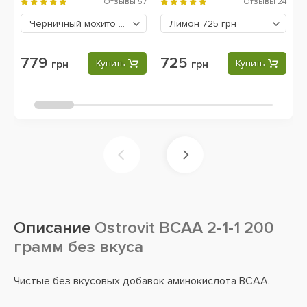
270 грамм
Отзывы
57
Отзывы
24
Черничный мохито
779 грн
Лимон
725 грн
779
725
грн
Купить
грн
Купить
Описание
Ostrovit BCAA 2-1-1 200
грамм без вкуса
Чистые без вкусовых добавок аминокислота BCAA.