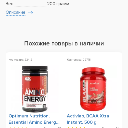
Вес
200 грамм
Описание
Похожие товары в наличии
Код товара: 22412
Код товара: 25778
Ко
А
Optimum Nutrition,
Activlab, BCAA Xtra
O
Essential Amino Energy,
Instant, 500 g
X