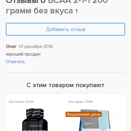
Отзывы о
BCAA 2-1-1 200
грамм без вкуса
1
Добавить отзыв
Олег
01 декабря 2016
хороший продукт
Ответить
С этим товаром покупают
Код товара: 22326
Код товара: 23648
Ко
Акционная цена