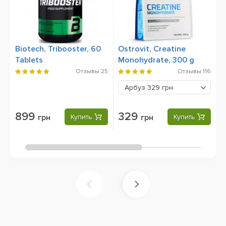
Biotech, Tribooster, 60
Ostrovit, Creatine
O
Tablets
Monohydrate, 300 g
6
Отзывы
25
Отзывы
116
Арбуз
329 грн
899
329
грн
Купить
грн
Купить