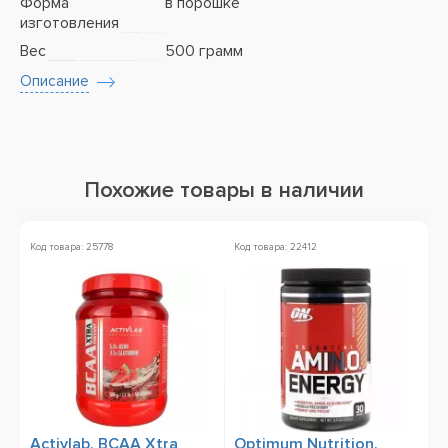
Форма
в порошке
изготовления
Вес
500 грамм
Описание
Похожие товары в наличии
Код товара: 25778
Код товара: 22412
Ко
А
Activlab, BCAA Xtra
Optimum Nutrition,
O