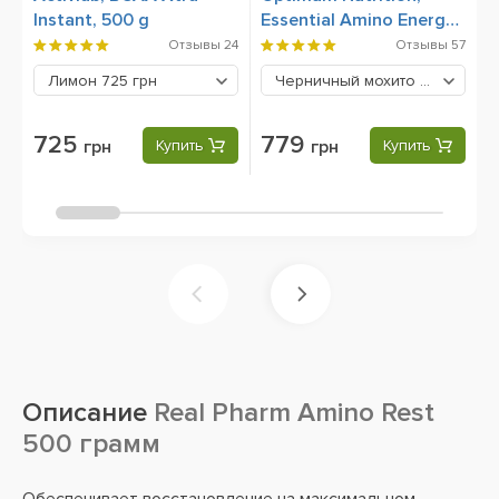
Instant, 500 g
Essential Amino Energy,
X
270 грамм
Отзывы
24
Отзывы
57
Лимон
725 грн
Черничный мохито
779 грн
725
779
грн
Купить
грн
Купить
Описание
Real Pharm Amino Rest
500 грамм