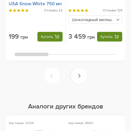
USA Snow White 750 мл
Отзывы
22
Отзывы
124
Шоколадный милкшейк
3459 
199
3 459
грн
Купить
грн
Купить
Аналоги других брендов
Код товара: 22329
Код товара: 28022
Ко