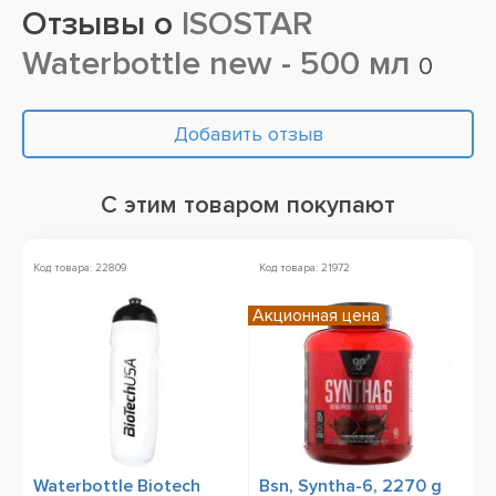
Отзывы о
ISOSTAR
Waterbottle new - 500 мл
0
Добавить отзыв
С этим товаром покупают
Код товара: 22809
Код товара: 21972
Ко
Акционная цена
А
Waterbottle Biotech
Bsn, Syntha-6, 2270 g
B