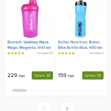
Biotech, Шейкер Wave,
Scitec Nutrition, Bidon
B
Magic Magenta, 600 мл
Bike Bottle Blue, 650 мл
C
(
Отзывы
65
Отзывы
5
229
159
грн
Купить
грн
Купить