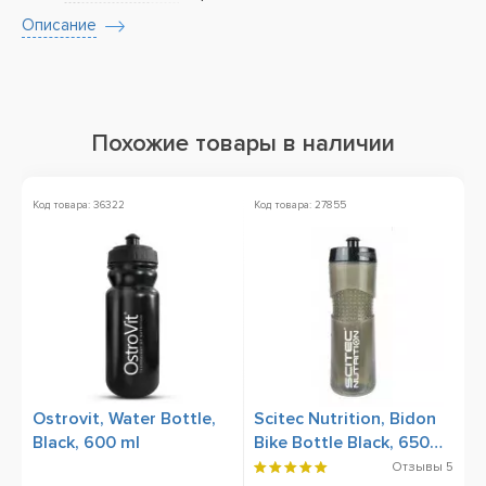
Описание
Похожие товары в наличии
Код товара: 36322
Код товара: 27855
Ко
Ostrovit, Water Bottle,
Scitec Nutrition, Bidon
S
Black, 600 ml
Bike Bottle Black, 650
T
мл
5
Отзывы
5