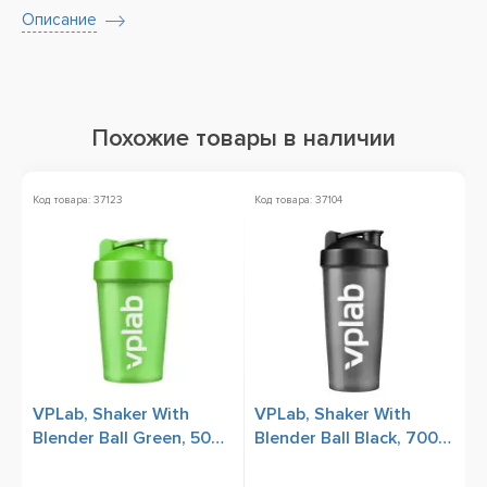
Описание
Похожие товары в наличии
Код товара: 37123
Код товара: 37104
Ко
VPLab, Shaker With
VPLab, Shaker With
Ш
Blender Ball Green, 500
Blender Ball Black, 700
7
ml
ml