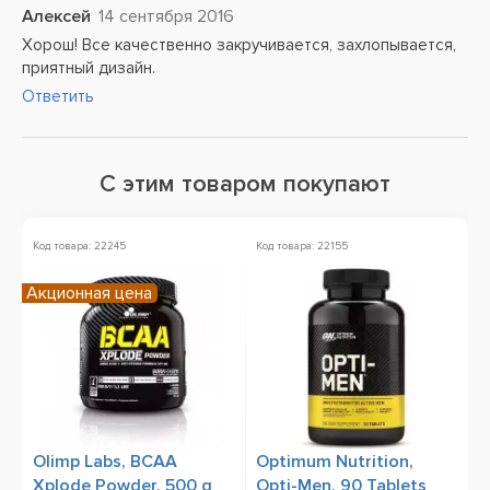
Алексей
14 сентября 2016
Хорош! Все качественно закручивается, захлопывается,
приятный дизайн.
Ответить
С этим товаром покупают
Код товара: 22245
Код товара: 22155
Ко
Акционная цена
А
Olimp Labs, BCAA
Optimum Nutrition,
B
Xplode Powder, 500 g
Opti-Men, 90 Tablets