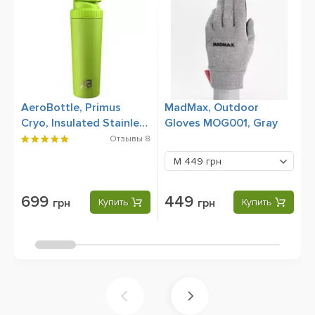
AeroBottle, Primus
MadMax, Outdoor
Т
Cryo, Insulated Stainless
Gloves MOG001, Gray
B
Steel, Eco Shock,
Отзывы
8
Спортивная бутылка,
M
449 грн
Шейкер 760 мл
699
449
грн
Купить
грн
Купить