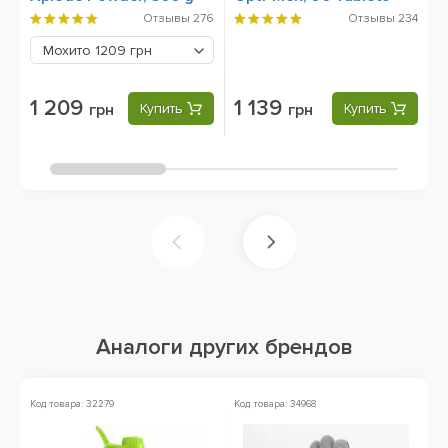
Отзывы
276
Отзывы
234
Мохито
1209 грн
1 209
1 139
грн
Купить
грн
Купить
Аналоги других брендов
Код товара: 32279
Код товара: 34968
Ко