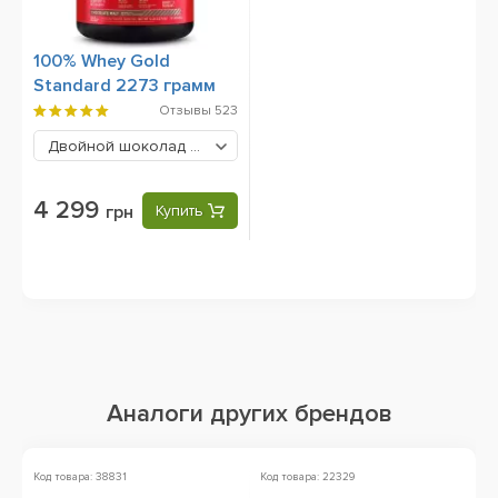
100% Whey Gold
Standard 2273 грамм
Отзывы
523
Двойной шоколад
4299 грн
4 299
грн
Купить
Аналоги других брендов
Код товара: 38831
Код товара: 22329
Ко