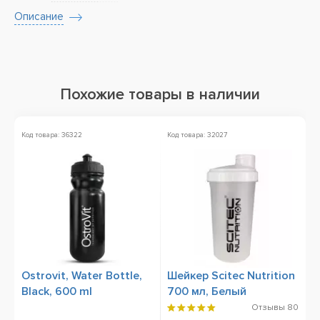
Описание
Похожие товары в наличии
Код товара: 36322
Код товара: 32027
Ко
Ostrovit, Water Bottle,
Шейкер Scitec Nutrition
S
Black, 600 ml
700 мл, Белый
B
м
Отзывы
80