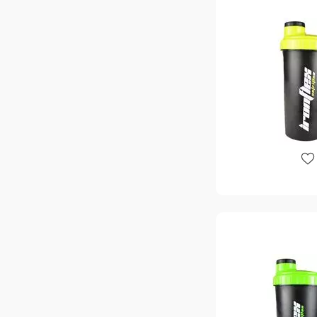
Spider Bottle
15
Sport Generation
5
Superior 14 Supplements
7
Tesla Sports Nutrition
3
Ultimate Nutrition
4
Universal Nutrition
12
VP Lab Nutrition
12
Warrior
1
Weider
4
WOD Crusher (Scitec Nutrition)
2