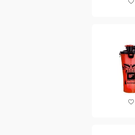
946 мл
Nutrex Research
3
Olimp Labs
18
Optimum Nutrition
17
Ostrovit
29
Real Pharm
1
Results Nutrition Co.
1
Ronnie Coleman Signature
2
Series
RPM Nutrition
1
Rule One Proteins
5
San
10
Scitec Nutrition
28
Scivation
1
Shaker
6