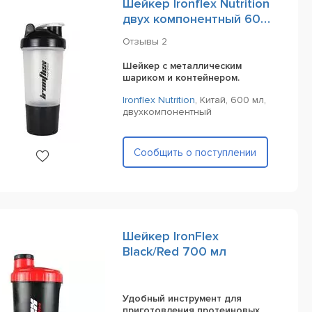
Шейкер Ironflex Nutrition
двух компонентный 600
мл
Отзывы
2
Шейкер с металлическим
шариком и контейнером.
Ironflex Nutrition
,
Китай,
600 мл,
двухкомпонентный
Сообщить о поступлении
Шейкер IronFlex
Black/Red 700 мл
Удобный инструмент для
приготовления протеиновых,