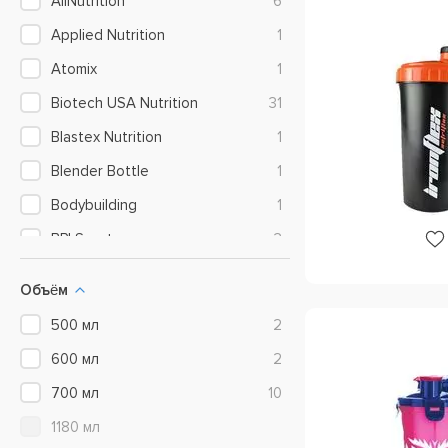
AllNutrition
6
Applied Nutrition
1
Atomix
1
Biotech USA Nutrition
31
Blastex Nutrition
1
Blender Bottle
1
Bodybuilding
1
BPI Sports
3
BSN
5
Объём
Dorian Yates Nutrition
9
500 мл
2
Dymatize Nutrition
2
600 мл
2
Extrifit
3
700 мл
10
FitMax
1
1180 мл
Form Labs
5