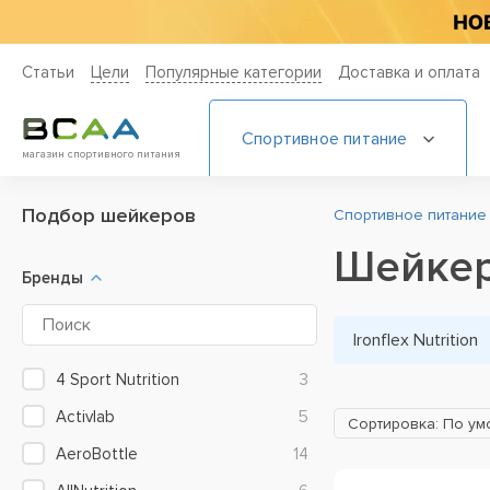
Статьи
Цели
Популярные категории
Доставка и оплата
Спортивное питание
магазин спортивного питания
Подбор шейкеров
Спортивное питание
Шейкеры
Бренды
Ironflex Nutrition
4 Sport Nutrition
3
Activlab
5
Сортировка: По у
AeroBottle
14