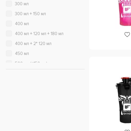
300 мл
Head Crusher (Scitec Nutrition)
1
300 мл + 150 мл
IHS
1
400 мл
Ironflex Nutrition
14
400 мл + 120 мл + 180 мл
IronMaxx
3
400 мл + 2* 120 мл
Kevin Levrone
6
450 мл
MST
16
500 мл (+150 мл)
Muscle Pharm
2
550 мл
Muscle Shake
4
590 мл
MuscleTech
3
739 мл
Mutant (Fit Foods)
2
750 мл
MyProtein
13
760 мл
Nutrabolics
1
800 мл
Nutrend
12