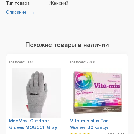
Тип товара
Женский
Описание
Похожие товары в наличии
Код товара: 34968
Код товара: 26808
Ко
Ск
MadMax, Outdoor
Vita-min plus For
N
Gloves MOG001, Gray
Women 30 капсул
P