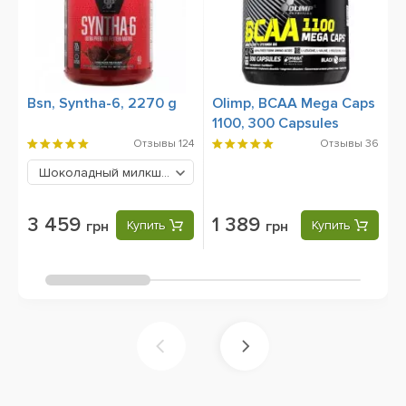
Bsn, Syntha-6, 2270 g
Olimp, BCAA Mega Caps
B
1100, 300 Capsules
Отзывы
124
Отзывы
36
Шоколадный милкшейк
3459 грн
3 459
1 389
грн
Купить
грн
Купить