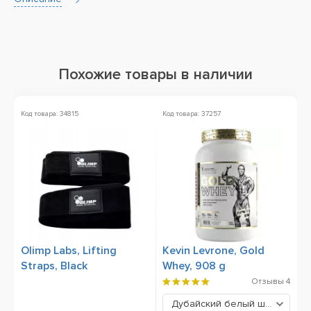
Похожие товары в наличии
Код товара: 34815
Код товара: 37257
Ко
Olimp Labs, Lifting
Kevin Levrone, Gold
A
Straps, Black
Whey, 908 g
g
Отзывы
4
Дубайский белый шоколад
1