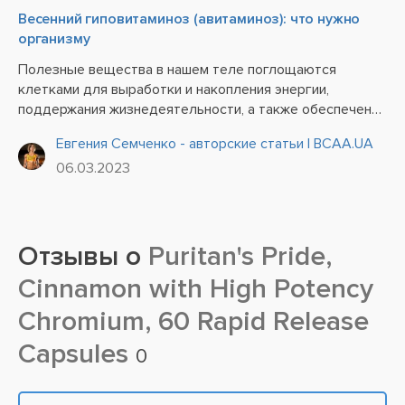
Весенний гиповитаминоз (авитаминоз): что нужно
организму
Полезные вещества в нашем теле поглощаются
клетками для выработки и накопления энергии,
поддержания жизнедеятельности, а также обеспечения
необходимого функционала всех центральных систем.
Евгения Семченко - авторские статьи | BCAA.UA
Когда речь заходит о витаминах, в необходимости и
06.03.2023
важности их стабильного...
Отзывы о
Puritan's Pride,
Cinnamon with High Potency
Chromium, 60 Rapid Release
Capsules
0