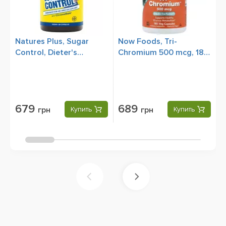
Natures Plus, Sugar
Now Foods, Tri-
N
Control, Dieter's
Chromium 500 mcg, 180
M
Companion, 60 Capsules
Veg Capsules
679
689
грн
Купить
грн
Купить