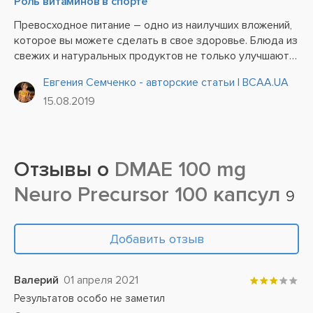
Роль витаминов в спорте
Превосходное питание – одно из наилучших вложений,
которое вы можете сделать в свое здоровье. Блюда из
свежих и натуральных продуктов не только улучшают
ваше самочувствие и настроение, но и отлично
Евгения Семченко - авторские статьи | BCAA.UA
сказываются на физическом состоянии и умственной
15.08.2019
деятельности....
Отзывы о
DMAE 100 mg
Neuro Precursor 100 капсул
9
Добавить отзыв
Валерий
01 апреля 2021
Результатов особо не заметил