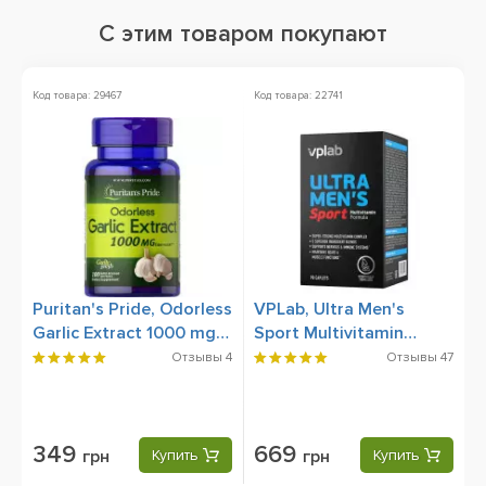
С этим товаром покупают
Код товара: 29467
Код товара: 22741
Ко
Puritan's Pride, Odorless
VPLab, Ultra Men's
P
Garlic Extract 1000 mg,
Sport Multivitamin
B
100 Rapid Release
Formula, 90 Caplets
Б
Отзывы
4
Отзывы
47
Softgels
R
349
669
грн
Купить
грн
Купить