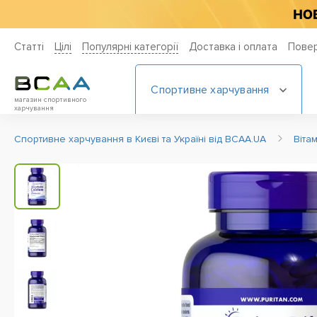
Статті
Цiлi
Популярні категорії
Доставка і оплата
Повер
Спортивне харчування
магазин спортивного
харчування
Спортивне харчування в Києві та Україні від BCAA.UA
Віта