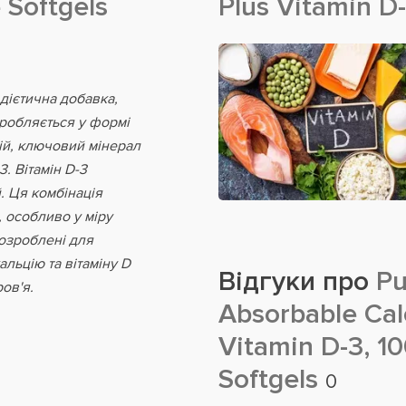
 Softgels
Plus Vitamin D-
е дієтична добавка,
иробляється у формі
ій, ключовий мінерал
3. Вітамін D-3
. Ця комбінація
, особливо у міру
розроблені для
альцію та вітаміну D
Відгуки про
Pur
ов'я.
Absorbable Cal
Vitamin D-3, 1
Softgels
0