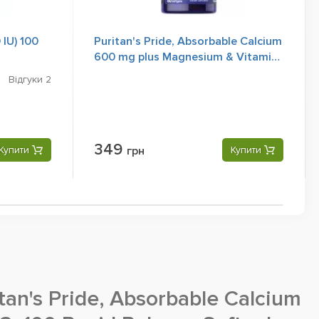
IU) 100
Puritan's Pride, Absorbable Calcium
600 mg plus Magnesium & Vitamin
D, 60 Rapid Release Softgels
Відгуки
2
349
Купити
грн
Купити
tan's Pride, Absorbable Calcium