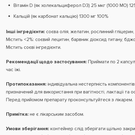
Вітамін D (як холекальциферол D3) 25 мкг (1000 МО) 1
Кальцій (як карбонат кальцію) 1300 мг 100%
Інші інгредієнти:
соєва олія, желатин, рослинний гліцерин,
Містить <2%: соєвий лецитин, барвник діоксид титану, бджо
Містить соєві інгредієнти.
Рекомендації щодо застосування:
Приймати по 2 капсул
час їжі.
Протипоказання:
індивідуальна нестерпність компонентів
призначений для використання при вагітності, лактації та о
Перед прийомом препарату проконсультуйтеся з лікарем.
Примітка:
не є лікарським засобом.
Умови зберігання:
контейнер слід зберігати щільно закри