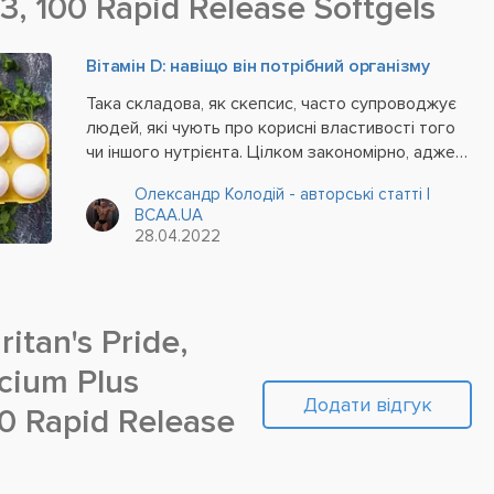
3, 100 Rapid Release Softgels
Вітамін D: навіщо він потрібний організму
Така складова, як скепсис, часто супроводжує
людей, які чують про корисні властивості того
чи іншого нутрієнта. Цілком закономірно, адже в
нашому організмі відбуваються безліч процесів,
Олександр Колодій - авторські статті |
а запускають їх тисячі біологічно активних
BCAA.UA
речовин. Цей факт створює враження, що...
28.04.2022
itan's Pride,
cium Plus
Додати відгук
00 Rapid Release