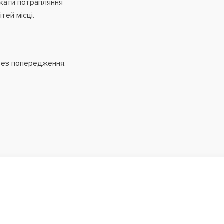
икати потрапляння
тей місці.
без попередження.