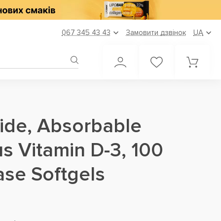
067 345 43 43
Замовити дзвінок
UA
ride, Absorbable
s Vitamin D-3, 100
ase Softgels