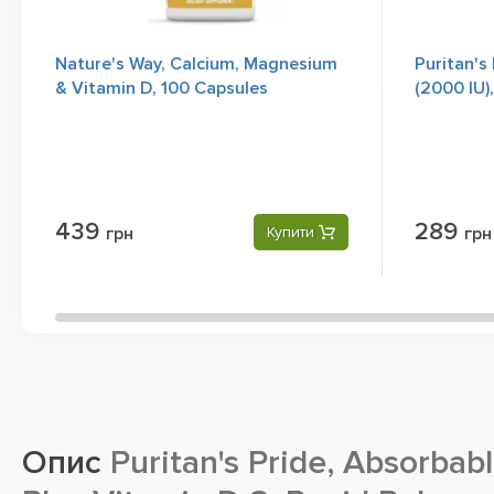
Nature's Way, Calcium, Magnesium
Puritan's
& Vitamin D, 100 Capsules
(2000 IU)
Softgels
439
289
грн
Купити
грн
Опис
Puritan's Pride, Absorbab