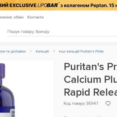
нення, обмін
Контакти
міни та добавки
Кальцій
Інші
кальцій Puritan's Pride
Puritan's P
Calcium Plu
Rapid Rele
Код товару 36947