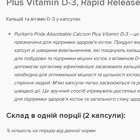
Plus Vitamin D-3, Rapid Release
Кальцій та вітамін D-3 у капсулах.
Puritan's Pride Absorbable Calcium Plus Vitamin D-3 – ц
призначена для підтримки здоров'я кісток. Продукт в
капсул зі швидким вивільненням, які поєднують кальц
для побудови та підтримки міцних кісток з вітаміном D-
допомагає організму ефективніше засвоювати кальцій
необхідна для оптимальної міцності та щільності кісток
старіння людей. М'які капсули легко засвоюються та 
швидкої дії. Це зручний спосіб отримувати достатньо к
для підтримки здоров'я кісток та загального стану здор
Склад в одній порції (2 капсули):
% кількість на порцію від денної норми