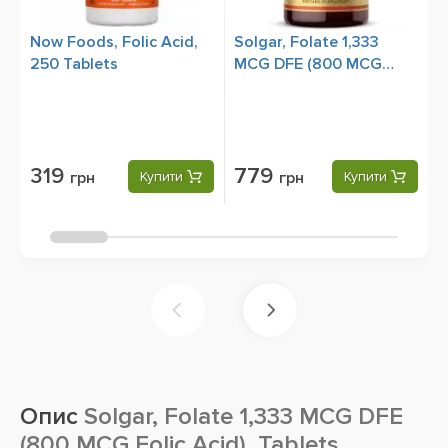
Now Foods, Folic Acid,
Solgar, Folate 1,333
N
250 Tablets
MCG DFE (800 MCG
C
Folic Acid), 250
Vegetable Capsules
319
779
грн
Купити
грн
Купити
Опис
Solgar, Folate 1,333 MCG DFE
(800 MCG Folic Acid), Tablets