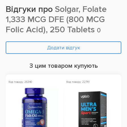
Відгуки про
Solgar, Folate
1,333 MCG DFE (800 MCG
Folic Acid), 250 Tablets
0
Додати відгук
З цим товаром купують
Код товару: 26340
Код товару: 22741
Ко
Зн