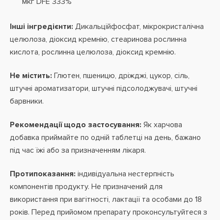
мкг DFE 333%
Інші інгредієнти:
Дикальційфосфат, мікрокристалічна
целюлоза, діоксид кремнію, стеаринова рослинна
кислота, рослинна целюлоза, діоксид кремнію.
Не містить:
Глютен, пшеницю, дріжджі, цукор, сіль,
штучні ароматизатори, штучні підсолоджувачі, штучні
барвники.
Рекомендації щодо застосування:
Як харчова
добавка приймайте по одній таблетці на день, бажано
під час їжі або за призначенням лікаря.
Протипоказання:
індивідуальна нестерпність
компонентів продукту. Не призначений для
використання при вагітності, лактації та особами до 18
років. Перед прийомом препарату проконсультуйтеся з