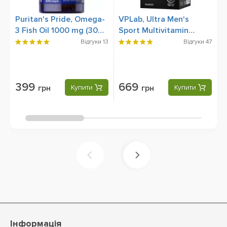
Puritan's Pride, Omega-
VPLab, Ultra Men's
S
3 Fish Oil 1000 mg (300
Sport Multivitamin
C
mg Active Omega-3),
Formula, 90 Caplets
6
Відгуки
13
Відгуки
47
100 Rapid Release
Softgels
399
669
грн
Купити
грн
Купити
Інформація