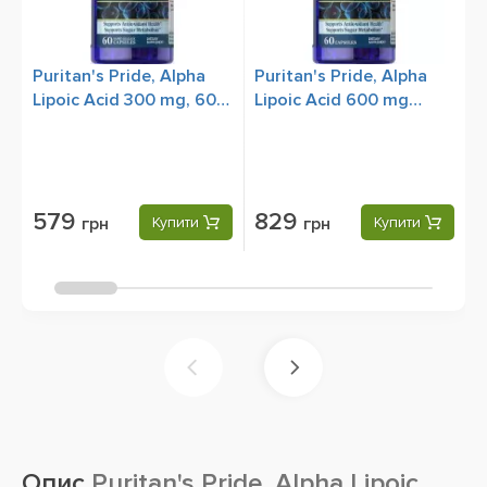
Puritan's Pride, Alpha
Puritan's Pride, Alpha
S
Lipoic Acid 300 mg, 60
Lipoic Acid 600 mg
A
Rapid Release Capsules
(Альфа-Ліпоєва
C
Кислота), 60 Capsules
579
829
грн
Купити
грн
Купити
Опис
Puritan's Pride, Alpha Lipoic