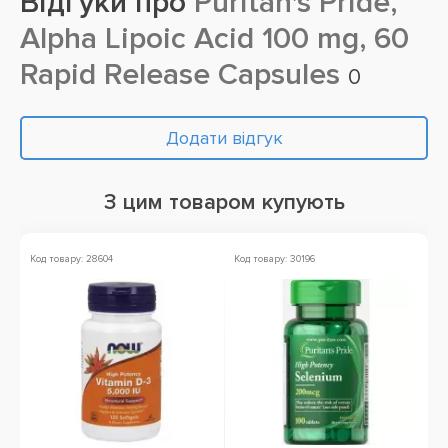
Відгуки про
Puritan's Pride,
Alpha Lipoic Acid 100 mg, 60
Rapid Release Capsules
0
Додати відгук
З цим товаром купують
Код товару: 28604
Код товару: 30196
Ко