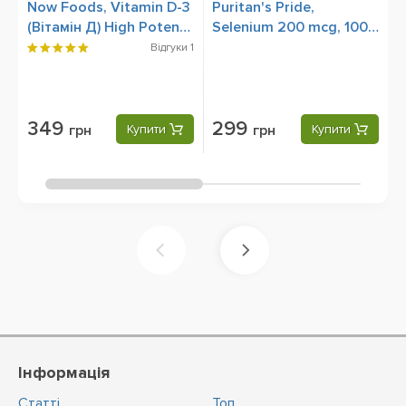
Now Foods, Vitamin D-3
Puritan's Pride,
P
(Вітамін Д) High Potency
Selenium 200 mcg, 100
3
5000 IU, 120 Softgels
Tablets
m
Відгуки
1
1
S
349
299
грн
Купити
грн
Купити
Інформація
Статті
Топ