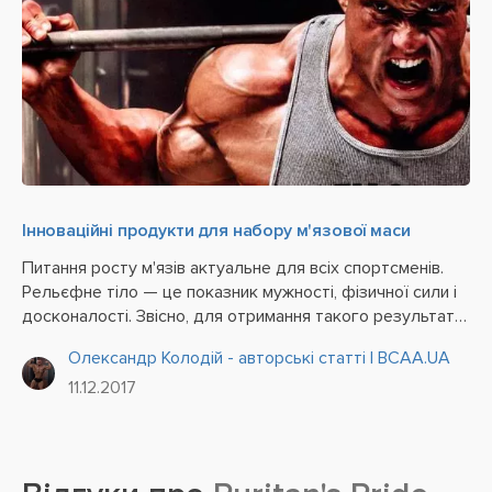
Інноваційні продукти для набору м'язової маси
Питання росту м'язів актуальне для всіх спортсменів.
Рельєфне тіло — це показник мужності, фізичної сили і
досконалості. Звісно, для отримання такого результату
атлети здатні піти на багато чого — від нарощування
Олександр Колодій - авторські статті | BCAA.UA
маси природним шляхом до вживання...
11.12.2017