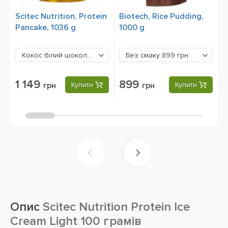
Scitec Nutrition, Protein
Biotech, Rice Pudding,
O
Pancake, 1036 g
1000 g
g
Кокос білий шоколад
1149 грн
Без смаку
899 грн
1 149
899
грн
Купити
грн
Купити
Опис
Scitec Nutrition Protein Ice
Cream Light 100 грамів