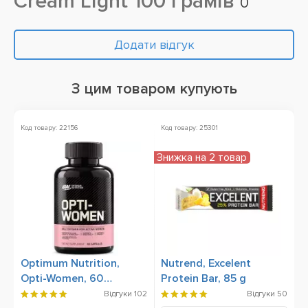
Cream Light 100 грамів
0
Додати відгук
З цим товаром купують
Код товару: 22156
Код товару: 25301
Ко
Знижка на 2 товар
Зн
Optimum Nutrition,
Nutrend, Excelent
B
Opti-Women, 60
Protein Bar, 85 g
Capsules
Відгуки
102
Відгуки
50