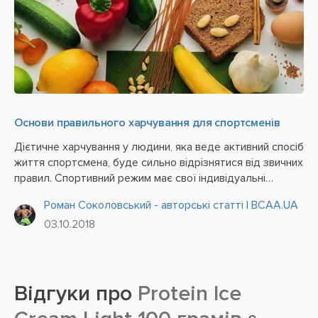
Основи правильного харчування для спортсменів
Дієтичне харчування у людини, яка веде активний спосіб
життя спортсмена, буде сильно відрізнятися від звичних
правил. Спортивний режим має свої індивідуальні
особливості в залежності від тяжкості фізичних
Роман Соколовський - авторські статті | BCAA.UA
навантажень і високої напруги в процесі занять.
03.10.2018
Правильне,...
Відгуки про
Protein Ice