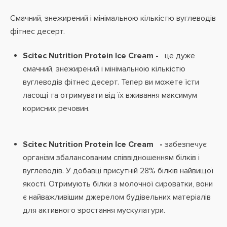
Смачний, знежирений і мінімальною кількістю вуглеводів
фітнес десерт.
Scitec Nutrition Protein Ice Cream -
це дуже
смачний, знежирений і мінімальною кількістю
вуглеводів фітнес десерт. Тепер ви можете їсти
ласощі та отримувати від їх вживання максимум
корисних речовин.
Scitec Nutrition Protein Ice Cream -
забезпечує
організм збалансованим співвідношенням білків і
вуглеводів. У добавці присутній 28% білків найвищої
якості. Отримують білки з молочної сироватки, вони
є найважливішим джерелом будівельних матеріалів
для активного зростання мускулатури.