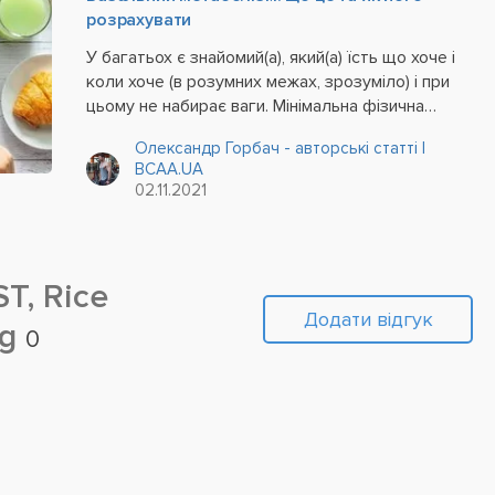
розрахувати
У багатьох є знайомий(а), який(а) їсть що хоче і
коли хоче (в розумних межах, зрозуміло) і при
цьому не набирає ваги. Мінімальна фізична
активність, прийом їжі після 18, ніяких відмов від
Олександр Горбач - авторські статті |
солодощів та фастфуду – все це не впливає на
BCAA.UA
швидкий набір ваги. При...
02.11.2021
T, Rice
Додати відгук
 g
0