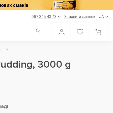
067 345 43 43
Замовити дзвінок
UA
нг
Pudding, 3000 g
ладі