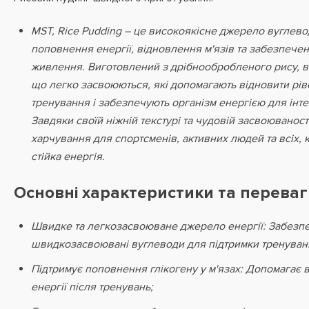
MST, Rice Pudding – це високоякісне джерело вуглево
поповнення енергії, відновлення м'язів та забезпече
живлення. Виготовлений з дрібнообробленого рису, ві
що легко засвоюються, які допомагають відновити ріве
тренування і забезпечують організм енергією для інт
Завдяки своїй ніжній текстурі та чудовій засвоюваності
харчування для спортсменів, активних людей та всіх, к
стійка енергія.
Основні характеристики та переваг
Швидке та легкозасвоюване джерело енергії: Забезп
швидкозасвоювані вуглеводи для підтримки тренувань
Підтримує поповнення глікогену у м'язах: Допомагає 
енергії після тренувань;