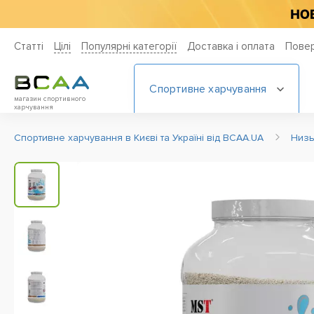
Статті
Цiлi
Популярні категорії
Доставка і оплата
Повер
Спортивне харчування
магазин спортивного
харчування
Спортивне харчування в Києві та Україні від BCAA.UA
Низь