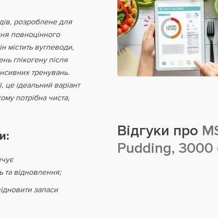
дів, розроблене для
ння повноцінного
н містить вуглеводи,
нь глікогену після
енсивних тренувань.
, це ідеальний варіант
ому потрібна чиста,
Відгуки про
MS
и:
Pudding, 3000
ечує
 та відновлення;
відновити запаси