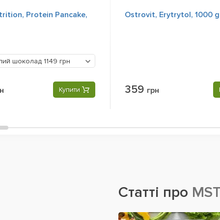
trition, Protein Pancake,
Ostrovit, Erytrytol, 1000 g
ілий шоколад
1149 грн
359
н
Купити
грн
Статті про
MST,