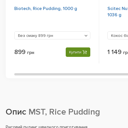
Biotech, Rice Pudding, 1000 g
Scitec Nu
1036 g
Без смаку
899 грн
Кокос б
899
1 149
грн
Купити
гр
Опис
MST, Rice Pudding
Рисовий пудинг швидкого приготування.