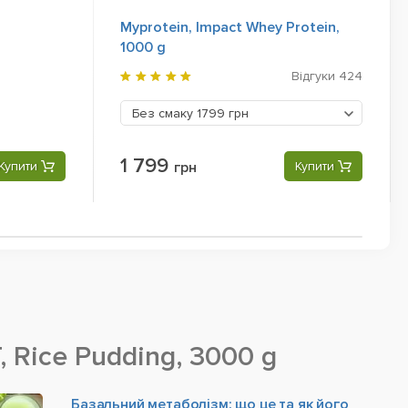
Myprotein, Impact Whey Protein,
1000 g
Відгуки
424
Без смаку
1799 грн
1 799
Купити
грн
Купити
 Rice Pudding, 3000 g
Базальний метаболізм: що це та як його