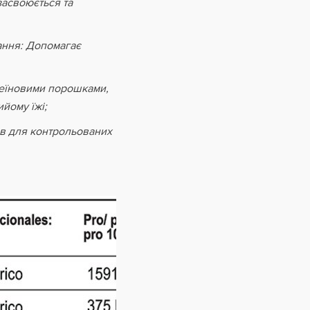
засвоюється та
вання: Допомагає
теїновими порошками,
йому їжі;
ів для контрольованих