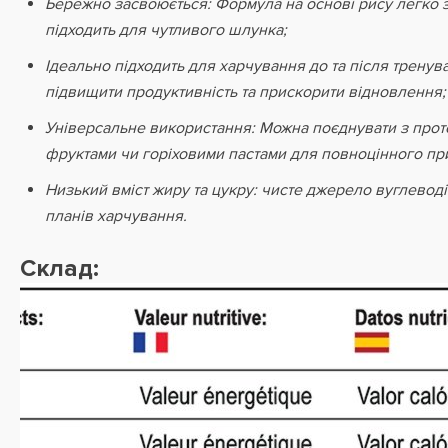
Бережно засвоюється: Формула на основі рису легко 
підходить для чутливого шлунка;
Ідеально підходить для харчування до та після трену
підвищити продуктивність та прискорити відновлення;
Універсальне використання: Можна поєднувати з про
фруктами чи горіховими пастами для повноцінного при
Низький вміст жиру та цукру: чисте джерело вуглевод
планів харчування.
Склад: