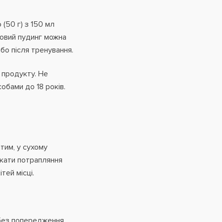
(50 г) з 150 мл
совий пудинг можна
бо після тренування.
 продукту. Не
собами до 18 років.
тим, у сухому
икати потрапляння
тей місці.
без попередження.