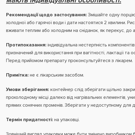
мають індивідуальні особливості.
Рекомендації щодо застосування:
Змішайте одну порцію 
холодної або гарячої води і дати настоятися 2 хвилини. Ри
вживати теплим або холодним на сніданок, як перекус, до а
Протипоказання:
індивідуальна нестерпність компонентів
призначений для використання при вагітності, лактації та о
Перед прийомом препарату проконсультуйтеся з лікарем.
Примітка:
не є лікарським засобом.
Умови зберігання:
контейнер слід зберігати щільно закри
прохолодному місці далеко від нагрівальних елементів, ун
прямих сонячних променів. Зберігати у недоступному для ді
Термін придатності:
на упаковці.
Зовнішній вигляд упаковки може бути змінено виробником 