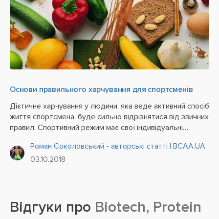
Основи правильного харчування для спортсменів
Дієтичне харчування у людини, яка веде активний спосіб
життя спортсмена, буде сильно відрізнятися від звичних
правил. Спортивний режим має свої індивідуальні
особливості в залежності від тяжкості фізичних
Роман Соколовський - авторські статті | BCAA.UA
навантажень і високої напруги в процесі занять.
03.10.2018
Правильне,...
Відгуки про
Biotech, Protein