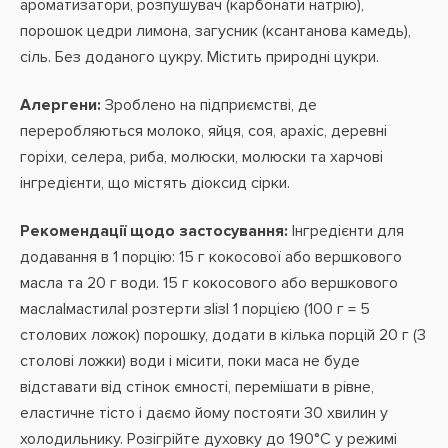
ароматизатори, розпушувач (карбонати натрію),
порошок цедри лимона, загусник (ксантанова камедь),
сіль. Без доданого цукру. Містить природні цукри.
Алергени:
Зроблено на підприємстві, де
переробляються молоко, яйця, соя, арахіс, деревні
горіхи, селера, риба, молюски, молюски та харчові
інгредієнти, що містять діоксид сірки.
Рекомендації щодо застосування:
Інгредієнти для
додавання в 1 порцію: 15 г кокосової або вершкового
масла та 20 г води. 15 г кокосового або вершкового
масла|мастила| розтерти з|із| 1 порцією (100 г = 5
столових ложок) порошку, додати в кілька порцій 20 г (3
столові ложки) води і місити, поки маса не буде
відставати від стінок ємності, перемішати в рівне,
еластичне тісто і даємо йому постояти 30 хвилин у
холодильнику. Розігрійте духовку до 190°C у режимі