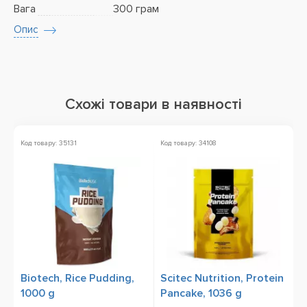
Вага
300 грам
Опис
Схожі товари в наявності
Код товару: 35131
Код товару: 34108
Ко
Biotech, Rice Pudding,
Scitec Nutrition, Protein
O
1000 g
Pancake, 1036 g
g