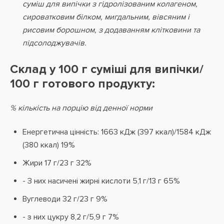
суміш для випічки з гідролізованим колагеном,
сироватковим білком, мигдальним, вівсяним і
рисовим борошном, з додаванням клітковини та
підсолоджувачів.
Склад у 100 г суміші для випічки/
100 г готового продукту:
% кількість на порцію від денної норми
Енергетична цінність: 1663 кДж (397 ккал)/1584 кДж
(380 ккал) 19%
Жири 17 г/23 г 32%
- З них насичені жирні кислоти 5,1 г/13 г 65%
Вуглеводи 32 г/23 г 9%
- з них цукру 8,2 г/5,9 г 7%