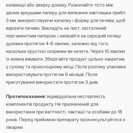
конвекції або зверху донизу. Розкачайте тісто між
двома аркушами паперу для випікання завтовшки прибл.
3 мм, використовуючи качалку і форму для печива, щоб
вирізати печиво. Викладіть на лист, застелений
пергаментним папером, і запікайте на середній полиці
духовки протягом 4-6 хвилин, залежно від того,
наскільки хрусткої скоринки ви хочете. Через 10 хвилин
їх можна вживати. Зберігайте продукт щільно закритим,
у сухому та прохолодному місці. Після розтину упаковки
використовувати протягом 6 місяців. Після
приготування використати протягом 3 днів.
Протипоказання:
індивідуальна нестерпність
компонентів продукту. Не призначений для
використання при вагітності, лактації та особами до 18
років. Перед прийомом препарату проконсультуйтеся з
лікарем.