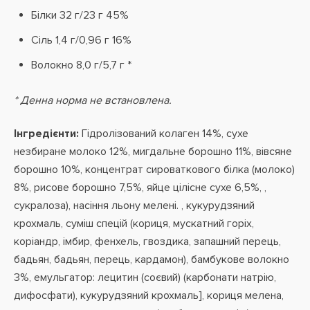
Білки 32 г/23 г 45%
Сіль 1,4 г/0,96 г 16%
Волокно 8,0 г/5,7 г *
* Денна норма не встановлена.
Інгредієнти:
Гідролізований колаген 14%, сухе
незбиране молоко 12%, мигдальне борошно 11%, вівсяне
борошно 10%, концентрат сироваткового білка (молоко)
8%, рисове борошно 7,5%, яйце цілісне сухе 6,5%, ,
сукралоза), насіння льону мелені. , кукурудзяний
крохмаль, суміш спецій (кориця, мускатний горіх,
коріандр, імбир, фенхель, гвоздика, запашний перець,
бадьян, бадьян, перець, кардамон), бамбукове волокно
3%, емульгатор: лецитин (соєвий) (карбонати натрію,
дифосфати), кукурудзяний крохмаль], кориця мелена,