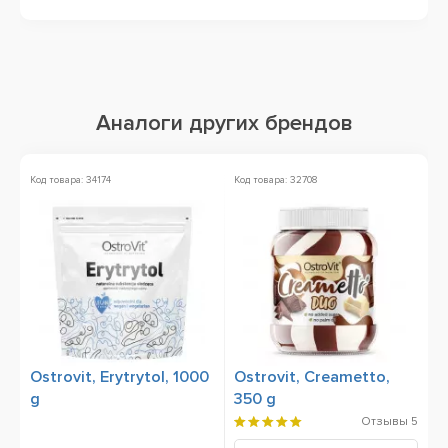
Аналоги других брендов
Код товара: 34174
Код товара: 32708
Ко
Ostrovit, Erytrytol, 1000
Ostrovit, Creametto,
S
g
350 g
P
Отзывы
5