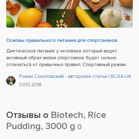
Основы правильного питания для спортсменов
Диетическое питание у человека, который ведет
активный образ жизни спортсмена, будет сильно
отличаться от привычных правил. Спортивный режим
имеет свои индивидуальные особенности в
Роман Соколовский - авторские статьи | BCAA.UA
зависимости от тяжести физических нагрузок и
03.10.2018
высокого напряжения в процессе занятий....
Отзывы о
Biotech, Rice
Pudding, 3000 g
0