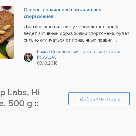
Основы правильного питания для
спортсменов
Диетическое питание у человека, который
ведет активный образ жизни спортсмена, будет
сильно отличаться от привычных правил.
Спортивный режим имеет свои индивидуальные
Роман Соколовский - авторские статьи |
особенности в зависимости от тяжести
BCAA.UA
физических нагрузок и высокого напряжения в
03.10.2018
процессе занятий....
p Labs, Hi
Добавить отзыв
e, 500 g
0