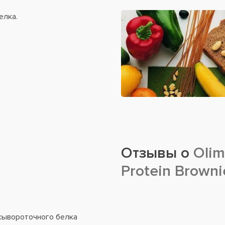
елка.
Отзывы о
Olim
Protein Browni
сывороточного белка