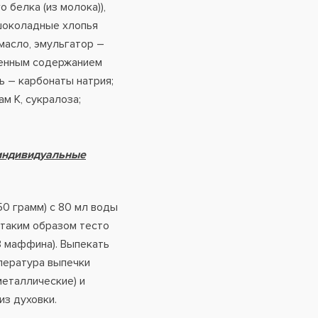
 белка (из молока)),
 шоколадные хлопья
 масло, эмульгатор –
иженным содержанием
ь – карбонаты натрия;
м К, сукралоза;
 индивидуальные
0 грамм) с 80 мл воды
 таким образом тесто
3 маффина). Выпекать
мпература выпечки
металлические) и
из духовки.