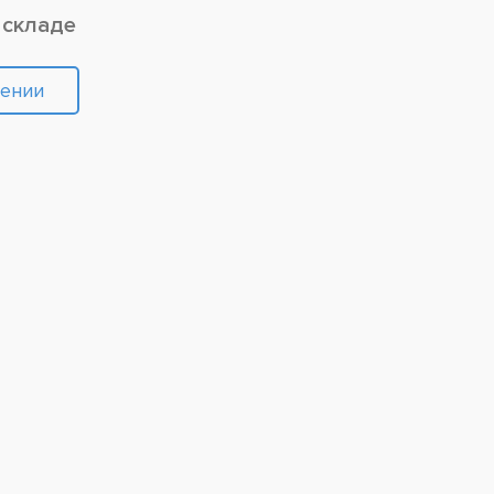
 складе
лении