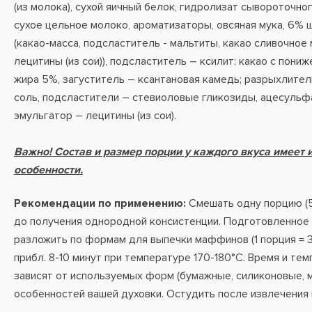
(из молока), сухой яичный белок, гидролизат сывороточного
сухое цельное молоко, ароматизаторы, овсяная мука, 6%
(какао-масса, подсластитель - мальтиты, какао сливочное
лецитины (из сои)), подсластитель – ксилит; какао с пон
жира 5%, загуститель – ксантановая камедь; разрыхлител
соль, подсластители – стевиоловые гликозиды, ацесульфа
эмульгатор – лецитины (из сои).
Важно! Состав и размер порции у каждого вкуса имеет
особенности.
Рекомендации по применению:
Смешать одну порцию (5
до получения однородной консистенции. Подготовленное
разложить по формам для выпечки маффинов (1 порция = 
прибл. 8-10 минут при температуре 170-180°С. Время и те
зависят от используемых форм (бумажные, силиконовые, 
особенностей вашей духовки. Остудить после извлечения 