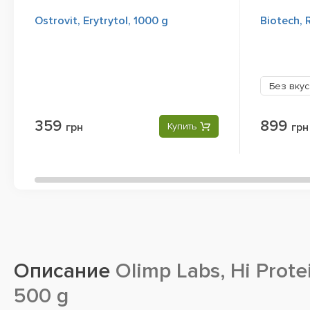
Ostrovit, Erytrytol, 1000 g
Biotech, 
Без вку
359
899
грн
Купить
грн
Описание
Olimp Labs, Hi Prote
500 g