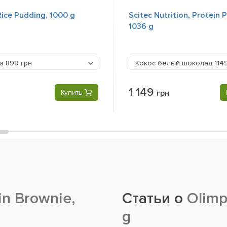
Rice Pudding, 1000 g
Scitec Nutrition, Protein 
1036 g
са
899 грн
Кокос белый шоколад
114
1 149
Купить
грн
in Brownie,
Статьи о
Olimp 
g